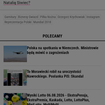
Natalią Siwiec?
Garnitury
Biznesy Gwiazd
Piłka Nożna
Grzegorz Krychowiak
Instagram
Reprezentacja Polski
Mundial 2018
POLECAMY
Polska na spotkaniu w Niemczech. Ministrowie
będą mówić o zagrożeniach
To Morawiecki robił na uroczystości
Nawrockiego. Posłanka PiS: Skandal
Wyniki Lotto 06.08.2026 - EkstraPensja,
EkstraPremia, Kaskada, Lotto, LottoPlus,
MiniLotto, MultiMulti