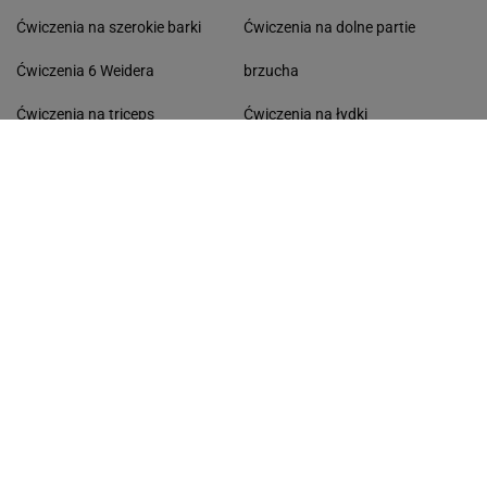
Ćwiczenia na szerokie barki
Ćwiczenia na dolne partie
Ćwiczenia 6 Weidera
brzucha
Ćwiczenia na triceps
Ćwiczenia na łydki
Ćwiczenia na biceps
Ćwiczenia na boczki
Ćwiczenia rozciągające
Ćwiczenia na przedramie
Ćwiczenia na pośladki
Ćwiczenia na drążku
TRENING
PORADY
Spinning
Jak zacząć biegać
Trening obwodowy
Pilates co to jest
Street workout
Step - Stepy
Jak zrobić 100 pompek
Jak się zmotywować do ćwiczeń