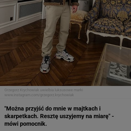
Grzegorz Krychowiak uwielbia luksusowe marki
www.instagram.com/grzegorz.krychowiak
"Można przyjść do mnie w majtkach i
skarpetkach. Resztę uszyjemy na miarę" -
mówi pomocnik.