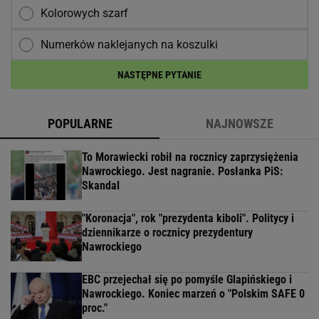
Kolorowych szarf
Numerków naklejanych na koszulki
NASTĘPNE PYTANIE
POPULARNE
NAJNOWSZE
To Morawiecki robił na rocznicy zaprzysiężenia
Nawrockiego. Jest nagranie. Posłanka PiS:
Skandal
"Koronacja", rok "prezydenta kiboli". Politycy i
dziennikarze o rocznicy prezydentury
Nawrockiego
EBC przejechał się po pomyśle Glapińskiego i
Nawrockiego. Koniec marzeń o "Polskim SAFE 0
proc."