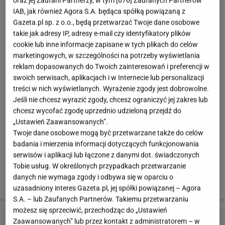
Grzegorz Krychowiak na co dzień gra w angielskiej Premier League
IAB, jak również Agora S.A. będąca spółką powiązaną z
www.instagram.com/grzegorz.krychowiak
Gazeta.pl sp. z o.o., będą przetwarzać Twoje dane osobowe
takie jak adresy IP, adresy e-mail czy identyfikatory plików
Grzegorz Krychowiak na co dzień gra w Anglii
cookie lub inne informacje zapisane w tych plikach do celów
marketingowych, w szczególności na potrzeby wyświetlania
Nasz defensywny pomocnik
Grzegorz Krychowiak
reklam dopasowanych do Twoich zainteresowań i preferencji w
choć miał robić karierę we francuskim Paris Saint
swoich serwisach, aplikacjach i w Internecie lub personalizacji
Germain to obecnie wypożyczony jest do angielskiego
treści w nich wyświetlanych. Wyrażenie zgody jest dobrowolne.
klubu West Bromwich Albion. W przerwie między
Jeśli nie chcesz wyrazić zgody, chcesz ograniczyć jej zakres lub
chcesz wycofać zgodę uprzednio udzieloną przejdź do
przygotowaniami do Mistrzostw Świata w Rosji
„Ustawień Zaawansowanych”.
otworzył swój pierwszy, poważny biznes.
Twoje dane osobowe mogą być przetwarzane także do celów
badania i mierzenia informacji dotyczących funkcjonowania
serwisów i aplikacji lub łączone z danymi dot. świadczonych
Tak Robert Lewandowski relaksuje się przed
Tobie usług. W określonych przypadkach przetwarzanie
mundialem. Na imprezie w basenie nie zabrakło innych
danych nie wymaga zgody i odbywa się w oparciu o
piłkarzy
uzasadniony interes Gazeta.pl, jej spółki powiązanej – Agora
S.A. – lub Zaufanych Partnerów. Takiemu przetwarzaniu
możesz się sprzeciwić, przechodząc do „Ustawień
Zaawansowanych” lub przez kontakt z administratorem – w