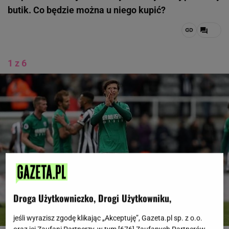
butik. Co będzie można u niego kupić?
1 z 6
Droga Użytkowniczko, Drogi Użytkowniku,
jeśli wyrazisz zgodę klikając „Akceptuję”, Gazeta.pl sp. z o.o.
oraz jej Zaufani Partnerzy, w tym [
676
] Zaufanych Partnerów