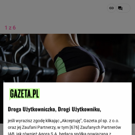
1 z 6
Droga Użytkowniczko, Drogi Użytkowniku,
jeśli wyrazisz zgodę klikając „Akceptuję”, Gazeta.pl sp. z o.o.
oraz jej Zaufani Partnerzy, w tym [
676
] Zaufanych Partnerów
Trening na callulit
Fotolia
IAB, jak również Agora S.A. będąca spółką powiązaną z