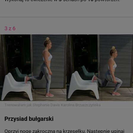
3 z 6
Trenowałam jak Stephanie Davis
Karolina Brzuszczyńska
Przysiad bułgarski
Oprzyj nogę zakroczną na krzesełku. Następnie uginaj