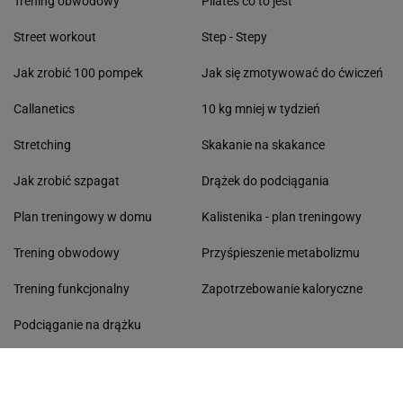
Trening obwodowy
Pilates co to jest
Street workout
Step - Stepy
Jak zrobić 100 pompek
Jak się zmotywować do ćwiczeń
Callanetics
10 kg mniej w tydzień
Stretching
Skakanie na skakance
Jak zrobić szpagat
Drążek do podciągania
Plan treningowy w domu
Kalistenika - plan treningowy
Trening obwodowy
Przyśpieszenie metabolizmu
Trening funkcjonalny
Zapotrzebowanie kaloryczne
Podciąganie na drążku
DIETY
MODA
Dieta na pośladki
Kozaki na zimę