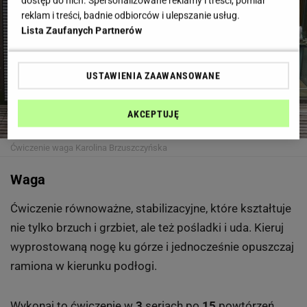
dostęp do nich. Spersonalizowane reklamy i treści, pomiar
reklam i treści, badnie odbiorców i ulepszanie usług.
Lista Zaufanych Partnerów
USTAWIENIA ZAAWANSOWANE
AKCEPTUJĘ
Ćwiczenie waga
Karolina Brzuszczyńska
Waga
Ćwiczenie równoważne, stabilizacyjne, które kształtuje
nie tylko brzuch i grzbiet, ale też pośladki i uda. Kieruj
wyprostowaną nogę ku górze i jednocześnie opuszczaj
ramiona w kierunku podłogi.
Wykonaj to ćwiczenie w
3
seriach po
15
powtórzeń.