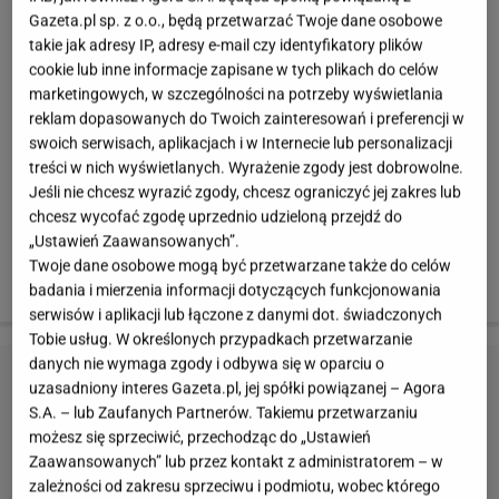
Gazeta.pl sp. z o.o., będą przetwarzać Twoje dane osobowe
Cellulit: zmora XXI wieku
takie jak adresy IP, adresy e-mail czy identyfikatory plików
cookie lub inne informacje zapisane w tych plikach do celów
Cellulit to problem, który dotyka każdej z nas. Pojawia
marketingowych, w szczególności na potrzeby wyświetlania
się nawet u bardzo szczupłych osób. Lubi gromadzić
reklam dopasowanych do Twoich zainteresowań i preferencji w
się w różnych partiach ciała, jednak najczęściej pojawia
swoich serwisach, aplikacjach i w Internecie lub personalizacji
się na udach. Poza dietą, która powinna być podstawą
treści w nich wyświetlanych. Wyrażenie zgody jest dobrowolne.
Jeśli nie chcesz wyrazić zgody, chcesz ograniczyć jej zakres lub
walki z cellulitem oraz pielęgnacją, bardzo istotne są
chcesz wycofać zgodę uprzednio udzieloną przejdź do
ćwiczenia, które ujędrniają skórę i poprawiają krążenie.
„Ustawień Zaawansowanych”.
Czas pozbyć się grudek i nierówności na zawsze!
Twoje dane osobowe mogą być przetwarzane także do celów
badania i mierzenia informacji dotyczących funkcjonowania
serwisów i aplikacji lub łączone z danymi dot. świadczonych
Tobie usług. W określonych przypadkach przetwarzanie
danych nie wymaga zgody i odbywa się w oparciu o
uzasadniony interes Gazeta.pl, jej spółki powiązanej – Agora
S.A. – lub Zaufanych Partnerów. Takiemu przetwarzaniu
możesz się sprzeciwić, przechodząc do „Ustawień
Zaawansowanych” lub przez kontakt z administratorem – w
zależności od zakresu sprzeciwu i podmiotu, wobec którego