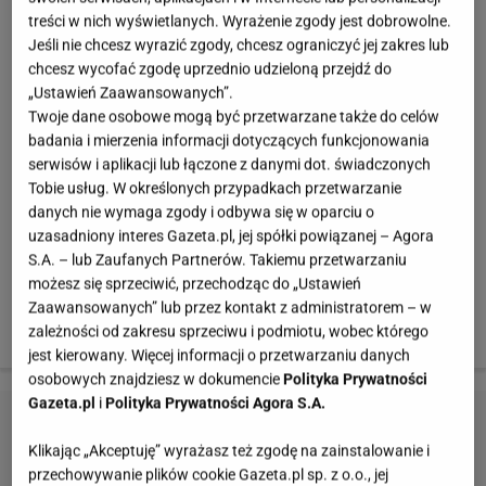
treści w nich wyświetlanych. Wyrażenie zgody jest dobrowolne.
jeden z moich ulubionych zestawów, mam również
Jeśli nie chcesz wyrazić zgody, chcesz ograniczyć jej zakres lub
niezastąpione i zawsze skuteczne czasoumilacze, które
chcesz wycofać zgodę uprzednio udzieloną przejdź do
poprawiają mój nastrój, w nawet najbardziej
„Ustawień Zaawansowanych”.
Twoje dane osobowe mogą być przetwarzane także do celów
wydawałoby się ponure dni." - kontynuuje.
badania i mierzenia informacji dotyczących funkcjonowania
serwisów i aplikacji lub łączone z danymi dot. świadczonych
Takim czasoumilaczem jest dla Ani rozgrzewający
Tobie usług. W określonych przypadkach przetwarzanie
peeling z dodatkiem korzennych przypraw, który od
danych nie wymaga zgody i odbywa się w oparciu o
uzasadniony interes Gazeta.pl, jej spółki powiązanej – Agora
razu polubiły jej fanki, pisząc, że jest to genialny pomysł
S.A. – lub Zaufanych Partnerów. Takiemu przetwarzaniu
na chłodny wieczór.
możesz się sprzeciwić, przechodząc do „Ustawień
Zaawansowanych” lub przez kontakt z administratorem – w
zależności od zakresu sprzeciwu i podmiotu, wobec którego
Jak zrobić peeling by Ann?
jest kierowany. Więcej informacji o przetwarzaniu danych
osobowych znajdziesz w dokumencie
Polityka Prywatności
Gazeta.pl
i
Polityka Prywatności Agora S.A.
Klikając „Akceptuję” wyrażasz też zgodę na zainstalowanie i
przechowywanie plików cookie Gazeta.pl sp. z o.o., jej