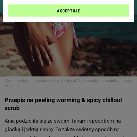
AKCEPTUJĘ
Zadbana skóra, to piękna skóra, fotolia.pl
Zadbana skóra, to piękna skóra,
fotolia.pl
Przepis na peeling warming & spicy chillout
scrub
Ania podzieliła się ze swoimi fanami sposobem na
gładką i jędrną skórę. To także świetny sposób na