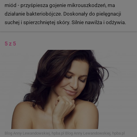
miód - przyśpiesza gojenie mikrouszkodzeń, ma
działanie bakteriobójcze. Doskonały do pielęgnacji
suchej i spierzchniętej skóry. Silnie nawilża i odżywia.
5 z 5
Blog Anny Lewandowskiej, hpba.pl
Blog Anny Lewandowskiej, hpba.pl