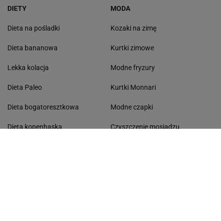
DIETY
MODA
Dieta na pośladki
Kozaki na zimę
Dieta bananowa
Kurtki zimowe
Lekka kolacja
Modne fryzury
Dieta Paleo
Kurtki Monnari
Dieta bogatoresztkowa
Modne czapki
Dieta kopenhaska
Czyszczenie mosiądzu
Dieta OXY
Modne dywany
Dieta 1500 kalorii
Styl modern vintage
Dieta redukcyjna
Nowoczesna kuchnia
Wygodne fotele