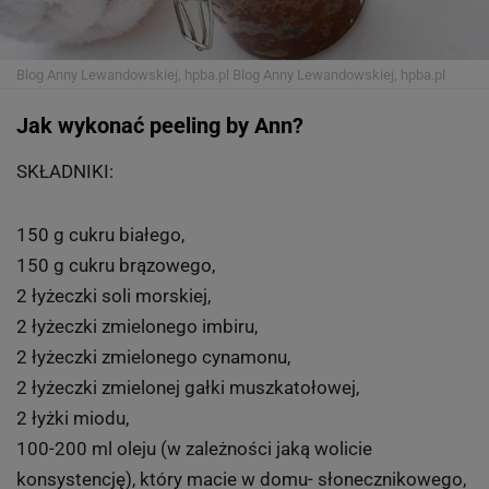
Blog Anny Lewandowskiej, hpba.pl
Blog Anny Lewandowskiej, hpba.pl
Jak wykonać peeling by Ann?
SKŁADNIKI:
150 g cukru białego,
150 g cukru brązowego,
2 łyżeczki soli morskiej,
2 łyżeczki zmielonego imbiru,
2 łyżeczki zmielonego cynamonu,
2 łyżeczki zmielonej gałki muszkatołowej,
2 łyżki miodu,
100-200 ml oleju (w zależności jaką wolicie
konsystencję), który macie w domu- słonecznikowego,