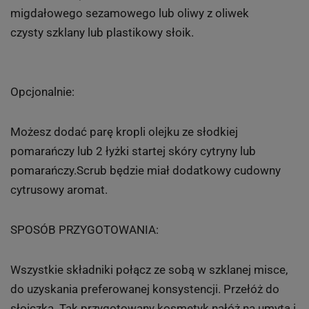
migdałowego sezamowego lub oliwy z oliwek
czysty szklany lub plastikowy słoik.
Opcjonalnie:
Możesz dodać parę kropli olejku ze słodkiej
pomarańczy lub 2 łyżki startej skóry cytryny lub
pomarańczy.Scrub będzie miał dodatkowy cudowny
cytrusowy aromat.
SPOSÓB PRZYGOTOWANIA:
Wszystkie składniki połącz ze sobą w szklanej misce,
do uzyskania preferowanej konsystencji. Przełóż do
słoiczka. Tak przygotowany kosmetyk nałóż na umytą i