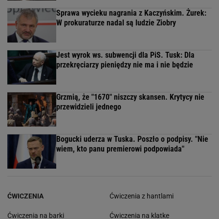
Sprawa wycieku nagrania z Kaczyńskim. Żurek:
W prokuraturze nadal są ludzie Ziobry
Jest wyrok ws. subwencji dla PiS. Tusk: Dla
przekręciarzy pieniędzy nie ma i nie będzie
Grzmią, że "1670" niszczy skansen. Krytycy nie
przewidzieli jednego
Bogucki uderza w Tuska. Poszło o podpisy. "Nie
wiem, kto panu premierowi podpowiada"
ĆWICZENIA
Ćwiczenia z hantlami
Ćwiczenia na barki
Ćwiczenia na klatke