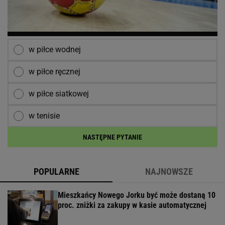
w piłce wodnej
w piłce ręcznej
w piłce siatkowej
w tenisie
NASTĘPNE PYTANIE
POPULARNE
NAJNOWSZE
Mieszkańcy Nowego Jorku być może dostaną 10
proc. zniżki za zakupy w kasie automatycznej