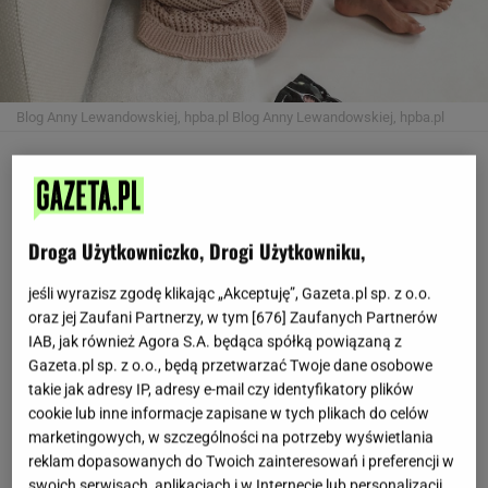
Blog Anny Lewandowskiej, hpba.pl
Blog Anny Lewandowskiej, hpba.pl
Czy tym wpisem na blogu Anna Lewandowska
zdradziła pomysł na nowy biznes? Trenerka
chyba zainspirowała się Kingą Rusin
Droga Użytkowniczko, Drogi Użytkowniku,
"Obiecywali polską, złotą jesień, a za oknem coraz
jeśli wyrazisz zgodę klikając „Akceptuję”, Gazeta.pl sp. z o.o.
częściej siąpi deszcz i niebo przykrywają ciemne, szare
oraz jej Zaufani Partnerzy, w tym [
676
] Zaufanych Partnerów
chmury. Można by wpaść w depresję. Tylko po co?" -
IAB, jak również Agora S.A. będąca spółką powiązaną z
tak zaczęła Ania pisać o swoim pomyśle na dodanie
Gazeta.pl sp. z o.o., będą przetwarzać Twoje dane osobowe
takie jak adresy IP, adresy e-mail czy identyfikatory plików
sobie energii jesienią.
cookie lub inne informacje zapisane w tych plikach do celów
marketingowych, w szczególności na potrzeby wyświetlania
"Znacie mnie! Jestem totalną optymistką i mimo, że
reklam dopasowanych do Twoich zainteresowań i preferencji w
wygodne ciuchy i gorąca kuloodporna kawa jesienią, to
swoich serwisach, aplikacjach i w Internecie lub personalizacji