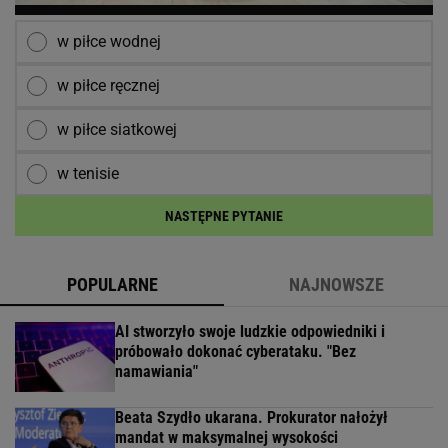
w piłce wodnej
w piłce ręcznej
w piłce siatkowej
w tenisie
NASTĘPNE PYTANIE
POPULARNE
NAJNOWSZE
AI stworzyło swoje ludzkie odpowiedniki i
próbowało dokonać cyberataku. "Bez
namawiania"
Beata Szydło ukarana. Prokurator nałożył
mandat w maksymalnej wysokości