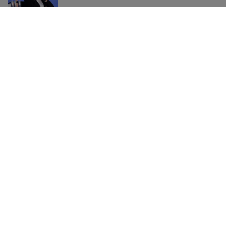
Jerzy Zięba w Kancelarii Prezydenta i "lex
szarlatan". Bogucki: Czasami popełnia się błędy
Czy woda niegazowana naprawdę nawadnia
lepiej? Lekarz kończy spór o bąbelki
Wypadek w Wielkopolsce. Policja: Kobieta
zostawiła swojego siedmioletniego syna
ĆWICZENIA
Ćwiczenia z hantlami
Ćwiczenia na barki
Ćwiczenia na klatke
Ćwiczenia oddechowe
Ćwiczenia na ramiona