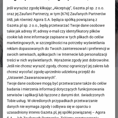
jeśli wyrazisz zgodę klikając „Akceptuję”, Gazeta.pl sp. z o.o.
oraz jej Zaufani Partnerzy, w tym [
676
] Zaufanych Partnerów
IAB, jak również Agora S.A. będąca spółką powiązaną z
Gazeta.pl sp. z o.o., będą przetwarzać Twoje dane osobowe
takie jak adresy IP, adresy e-mail czy identyfikatory plików
cookie lub inne informacje zapisane w tych plikach do celów
marketingowych, w szczególności na potrzeby wyświetlania
reklam dopasowanych do Twoich zainteresowań i preferencji w
swoich serwisach, aplikacjach i w Internecie lub personalizacji
treści w nich wyświetlanych. Wyrażenie zgody jest dobrowolne.
Jeśli nie chcesz wyrazić zgody, chcesz ograniczyć jej zakres lub
Ania Korcz to córka znanej aktorki
www.instagram.com/aniakorcz
chcesz wycofać zgodę uprzednio udzieloną przejdź do
„Ustawień Zaawansowanych”.
Ania Korcz to córka znanej aktorki
Twoje dane osobowe mogą być przetwarzane także do celów
badania i mierzenia informacji dotyczących funkcjonowania
W sieci zrobiło się o niej głośno po tym, jak na swój
serwisów i aplikacji lub łączone z danymi dot. świadczonych
profil na Instagramie wrzuciła kuszące zdjęcie w
Tobie usług. W określonych przypadkach przetwarzanie
danych nie wymaga zgody i odbywa się w oparciu o
skąpym bikini. Prześledziliśmy jej profil i
uzasadniony interes Gazeta.pl, jej spółki powiązanej – Agora
dowiedzieliśmy się kilku ciekawych rzeczy.