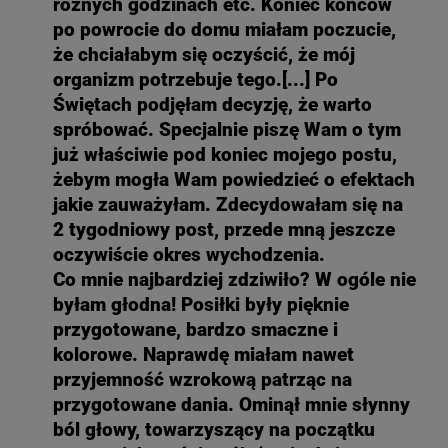
różnych godzinach etc. Koniec końców
po powrocie do domu miałam poczucie,
że chciałabym się oczyścić, że mój
organizm potrzebuje tego.[...] Po
Świętach podjęłam decyzję, że warto
spróbować. Specjalnie piszę Wam o tym
już właściwie pod koniec mojego postu,
żebym mogła Wam powiedzieć o efektach
jakie zauważyłam. Zdecydowałam się na
2 tygodniowy post, przede mną jeszcze
oczywiście okres wychodzenia.
Co mnie najbardziej zdziwiło? W ogóle nie
byłam głodna! Posiłki były pięknie
przygotowane, bardzo smaczne i
kolorowe. Naprawdę miałam nawet
przyjemność wzrokową patrząc na
przygotowane dania. Ominął mnie słynny
ból głowy, towarzyszący na początku