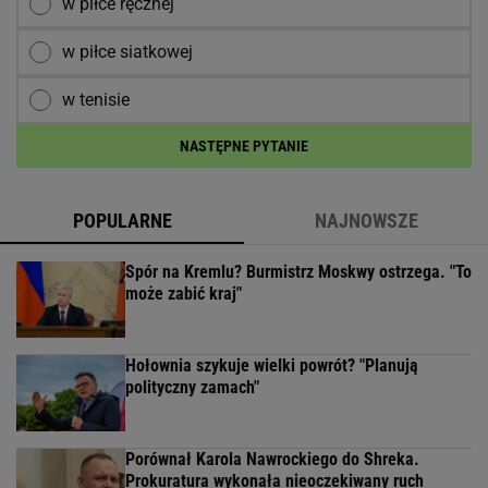
w piłce ręcznej
w piłce siatkowej
w tenisie
NASTĘPNE PYTANIE
POPULARNE
NAJNOWSZE
Spór na Kremlu? Burmistrz Moskwy ostrzega. "To
może zabić kraj"
Hołownia szykuje wielki powrót? "Planują
polityczny zamach"
Porównał Karola Nawrockiego do Shreka.
Prokuratura wykonała nieoczekiwany ruch