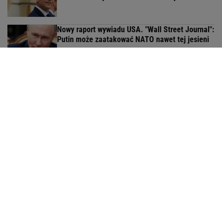
Nowy raport wywiadu USA. "Wall Street Journal":
Putin może zaatakować NATO nawet tej jesieni
Media: Przywódca Iranu jest w stanie
krytycznym. Prezydent miał tajne spotkanie w
Teheranie
ĆWICZENIA
Ćwiczenia z hantlami
Ćwiczenia na barki
Ćwiczenia na klatke
Ćwiczenia oddechowe
Ćwiczenia na ramiona
Ćwiczenia dla par
Ćwiczenia z piłką
Ćwiczenia na brzuch
Ćwiczenia na wewnętrzną stronę