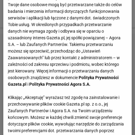
Prezenterka nie tylko zdrowo się odżywia, ale również
Twoje dane osobowe mogą być przetwarzane także do celów
mocno pracuje na siłowni pod okiem trenera
badania i mierzenia informacji dotyczących funkcjonowania
serwisów i aplikacji lub łączone z danymi dot. świadczonych
personalnego.
Tobie usług. W określonych przypadkach przetwarzanie
danych nie wymaga zgody i odbywa się w oparciu o
uzasadniony interes Gazeta.pl, jej spółki powiązanej – Agora
S.A. – lub Zaufanych Partnerów. Takiemu przetwarzaniu
możesz się sprzeciwić, przechodząc do „Ustawień
Zaawansowanych” lub przez kontakt z administratorem – w
zależności od zakresu sprzeciwu i podmiotu, wobec którego
jest kierowany. Więcej informacji o przetwarzaniu danych
osobowych znajdziesz w dokumencie
Polityka Prywatności
Gazeta.pl
i
Polityka Prywatności Agora S.A.
Klikając „Akceptuję” wyrażasz też zgodę na zainstalowanie i
przechowywanie plików cookie Gazeta.pl sp. z o.o., jej
Zaufanych Partnerów i Agora S.A. na Twoim urządzeniu
końcowym. Możesz w każdej chwili zmienić swoje preferencje
dotyczące plików cookie, wywołując narzędzie do zarządzania
twoimi preferencjami dot. przetwarzania danych poprzez