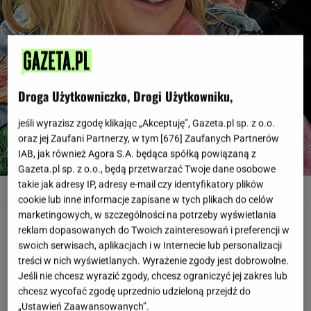
Droga Użytkowniczko, Drogi Użytkowniku,
jeśli wyrazisz zgodę klikając „Akceptuję”, Gazeta.pl sp. z o.o.
oraz jej Zaufani Partnerzy, w tym [
676
] Zaufanych Partnerów
IAB, jak również Agora S.A. będąca spółką powiązaną z
Gazeta.pl sp. z o.o., będą przetwarzać Twoje dane osobowe
takie jak adresy IP, adresy e-mail czy identyfikatory plików
Małgorzata Rozenek mimo wieku wygląda świetnie
www.instagram.com/m_rozenek
cookie lub inne informacje zapisane w tych plikach do celów
marketingowych, w szczególności na potrzeby wyświetlania
Małgorzata Rozenek mimo wieku wygląda
reklam dopasowanych do Twoich zainteresowań i preferencji w
świetnie
swoich serwisach, aplikacjach i w Internecie lub personalizacji
treści w nich wyświetlanych. Wyrażenie zgody jest dobrowolne.
Nie da się ukryć, że
Małgorzata Rozenek
po dwóch
Jeśli nie chcesz wyrazić zgody, chcesz ograniczyć jej zakres lub
chcesz wycofać zgodę uprzednio udzieloną przejdź do
porodach wygląda naprawdę fenomenalnie.
„Ustawień Zaawansowanych”.