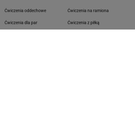
Ćwiczenia oddechowe
Ćwiczenia na ramiona
Ćwiczenia dla par
Ćwiczenia z piłką
Ćwiczenia na brzuch
Ćwiczenia na wewnętrzną stronę
Ćwiczenia na plecy
ud
Ćwiczenia na szerokie barki
Ćwiczenia na dolne partie
Ćwiczenia 6 Weidera
brzucha
Ćwiczenia na triceps
Ćwiczenia na łydki
Ćwiczenia na biceps
Ćwiczenia na boczki
Ćwiczenia rozciągające
Ćwiczenia na przedramie
Ćwiczenia na pośladki
Ćwiczenia na drążku
TRENING
PORADY