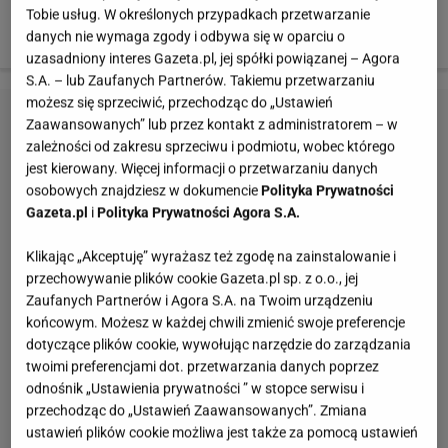
sylwetką przypominał raczej misia, jednak po jego
Tobie usług. W określonych przypadkach przetwarzanie
danych nie wymaga zgody i odbywa się w oparciu o
dawnym brzuszku nie ma już śladu.
uzasadniony interes Gazeta.pl, jej spółki powiązanej – Agora
S.A. – lub Zaufanych Partnerów. Takiemu przetwarzaniu
możesz się sprzeciwić, przechodząc do „Ustawień
Zaawansowanych” lub przez kontakt z administratorem – w
zależności od zakresu sprzeciwu i podmiotu, wobec którego
jest kierowany. Więcej informacji o przetwarzaniu danych
osobowych znajdziesz w dokumencie
Polityka Prywatności
Gazeta.pl
i
Polityka Prywatności Agora S.A.
Klikając „Akceptuję” wyrażasz też zgodę na zainstalowanie i
przechowywanie plików cookie Gazeta.pl sp. z o.o., jej
Zaufanych Partnerów i Agora S.A. na Twoim urządzeniu
końcowym. Możesz w każdej chwili zmienić swoje preferencje
dotyczące plików cookie, wywołując narzędzie do zarządzania
twoimi preferencjami dot. przetwarzania danych poprzez
odnośnik „Ustawienia prywatności ” w stopce serwisu i
przechodząc do „Ustawień Zaawansowanych”. Zmiana
ustawień plików cookie możliwa jest także za pomocą ustawień