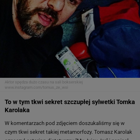
Aktor spędza dużo czasu na sali bokserskiej
www.instagram.com/tomus_ze_wsi
To w tym tkwi sekret szczupłej sylwetki Tomka
Karolaka
W komentarzach pod zdjęciem doszukaliśmy się w
czym tkwi sekret takiej metamorfozy. Tomasz Karolak