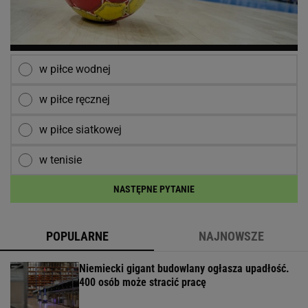
w piłce wodnej
w piłce ręcznej
w piłce siatkowej
w tenisie
NASTĘPNE PYTANIE
POPULARNE
NAJNOWSZE
Niemiecki gigant budowlany ogłasza upadłość.
400 osób może stracić pracę