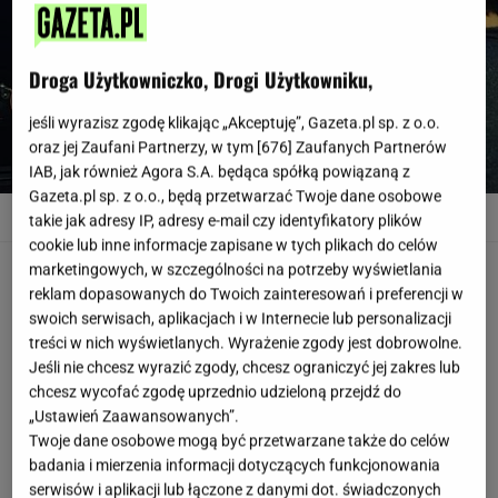
Droga Użytkowniczko, Drogi Użytkowniku,
jeśli wyrazisz zgodę klikając „Akceptuję”, Gazeta.pl sp. z o.o.
oraz jej Zaufani Partnerzy, w tym [
676
] Zaufanych Partnerów
IAB, jak również Agora S.A. będąca spółką powiązaną z
Gazeta.pl sp. z o.o., będą przetwarzać Twoje dane osobowe
Po dodatkowych kilogramach nie ma już śladu
takie jak adresy IP, adresy e-mail czy identyfikatory plików
www.instagram.com/tomus_ze_wsi
cookie lub inne informacje zapisane w tych plikach do celów
marketingowych, w szczególności na potrzeby wyświetlania
Tomasz Karolak to znany aktor z wielu filmów i
reklam dopasowanych do Twoich zainteresowań i preferencji w
seriali
swoich serwisach, aplikacjach i w Internecie lub personalizacji
treści w nich wyświetlanych. Wyrażenie zgody jest dobrowolne.
Ciężko nie znać Tomasza Karolaka, bo to właśnie on
Jeśli nie chcesz wyrazić zgody, chcesz ograniczyć jej zakres lub
dostaje główne role w wielu komediowych filmach w
chcesz wycofać zgodę uprzednio udzieloną przejdź do
Polsce. Z pewnością każdy z nas zna go z takich filmów
„Ustawień Zaawansowanych”.
Twoje dane osobowe mogą być przetwarzane także do celów
jak "Listy do M", czy serialu "Rodzinka.pl". Przez wiele lat
badania i mierzenia informacji dotyczących funkcjonowania
Tomasz Karolak kojarzony był z tego, że swoja
serwisów i aplikacji lub łączone z danymi dot. świadczonych