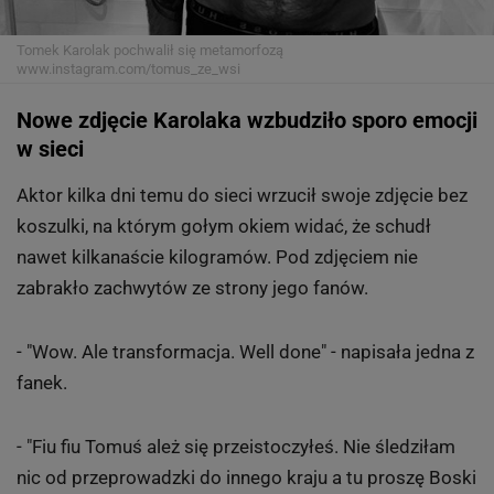
Tomek Karolak pochwalił się metamorfozą
www.instagram.com/tomus_ze_wsi
Nowe zdjęcie Karolaka wzbudziło sporo emocji
w sieci
Aktor kilka dni temu do sieci wrzucił swoje zdjęcie bez
koszulki, na którym gołym okiem widać, że schudł
nawet kilkanaście kilogramów. Pod zdjęciem nie
zabrakło zachwytów ze strony jego fanów.
-
"Wow. Ale transformacja. Well done"
- napisała jedna z
fanek.
-
"Fiu fiu Tomuś ależ się przeistoczyłeś. Nie śledziłam
nic od przeprowadzki do innego kraju a tu proszę Boski