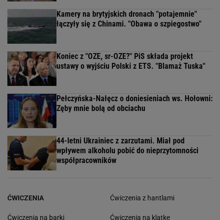
Kamery na brytyjskich dronach "potajemnie"
łączyły się z Chinami. "Obawa o szpiegostwo"
Koniec z "OZE, sr-OZE?" PiS składa projekt
ustawy o wyjściu Polski z ETS. "Blamaż Tuska"
Pełczyńska-Nałęcz o doniesieniach ws. Hołowni:
Zęby mnie bolą od obciachu
44-letni Ukrainiec z zarzutami. Miał pod
wpływem alkoholu pobić do nieprzytomności
współpracowników
ĆWICZENIA
Ćwiczenia z hantlami
Ćwiczenia na barki
Ćwiczenia na klatke