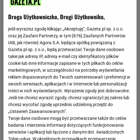
Ta nauczycielka ma nietypową pasję. Nie tylko
w szkole liczą się dla niej wyniki
Droga Użytkowniczko, Drogi Użytkowniku,
Dominika Kania znana na Instagramie jako
jeśli wyrazisz zgodę klikając „Akceptuję”, Gazeta.pl sp. z o.o.
@trainer_domi to niesamowita inspiracja wielu
oraz jej Zaufani Partnerzy, w tym [
676
] Zaufanych Partnerów
dziewczyn. Swoją sylwetką, jak i całym stylem życia
IAB, jak również Agora S.A. będąca spółką powiązaną z
Dominika zainspirowała również mnie. Dominika
Gazeta.pl sp. z o.o., będą przetwarzać Twoje dane osobowe
zgodziła się opowiedzieć mi o tym, jak wygląda jej
takie jak adresy IP, adresy e-mail czy identyfikatory plików
cookie lub inne informacje zapisane w tych plikach do celów
dzień.
marketingowych, w szczególności na potrzeby wyświetlania
reklam dopasowanych do Twoich zainteresowań i preferencji w
Kiedy kilka lat temu ktoś by mi powiedział, że nie będę
swoich serwisach, aplikacjach i w Internecie lub personalizacji
treści w nich wyświetlanych. Wyrażenie zgody jest dobrowolne.
potrafiła żyć bez sportu, to wyśmiałabym taką osobę.
Jeśli nie chcesz wyrazić zgody, chcesz ograniczyć jej zakres lub
Kiedyś nienawidziłam wysiłku fizycznego, a dzisiaj?
chcesz wycofać zgodę uprzednio udzieloną przejdź do
Dzień bez treningu jest dniem straconym.
„Ustawień Zaawansowanych”.
Twoje dane osobowe mogą być przetwarzane także do celów
badania i mierzenia informacji dotyczących funkcjonowania
Po dwóch latach pracy w szkole, zaczełam szukać
serwisów i aplikacji lub łączone z danymi dot. świadczonych
czegoś dla siebie, aby nie żyć tylko pracą, jak to w
Tobie usług. W określonych przypadkach przetwarzanie