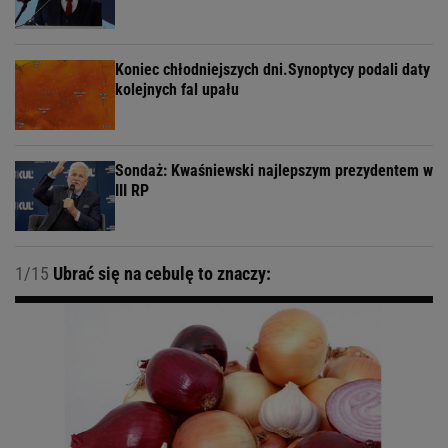
Koniec chłodniejszych dni.Synoptycy podali daty
kolejnych fal upału
Sondaż: Kwaśniewski najlepszym prezydentem w
III RP
1/15
Ubrać się na cebulę to znaczy: