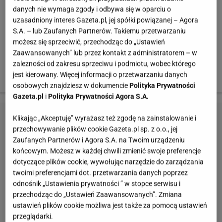
zwyczaju mają typowe nauczycielki. Tak, 6 lat temu,
danych nie wymaga zgody i odbywa się w oparciu o
uzasadniony interes Gazeta.pl, jej spółki powiązanej – Agora
trafiłam na do siłowni. Zostałam tam na dłuższej, a
S.A. – lub Zaufanych Partnerów. Takiemu przetwarzaniu
dodatkowo stałam się jeszcze jeszcze trenerem
możesz się sprzeciwić, przechodząc do „Ustawień
sportów siłowych. Mój dzień zapewne różni się od
Zaawansowanych” lub przez kontakt z administratorem – w
typowego dnia osób które nie trenują, lub które pracują
zależności od zakresu sprzeciwu i podmiotu, wobec którego
jest kierowany. Więcej informacji o przetwarzaniu danych
tylko w siłowni.
osobowych znajdziesz w dokumencie
Polityka Prywatności
Gazeta.pl
i
Polityka Prywatności Agora S.A.
Klikając „Akceptuję” wyrażasz też zgodę na zainstalowanie i
przechowywanie plików cookie Gazeta.pl sp. z o.o., jej
Zaufanych Partnerów i Agora S.A. na Twoim urządzeniu
końcowym. Możesz w każdej chwili zmienić swoje preferencje
dotyczące plików cookie, wywołując narzędzie do zarządzania
twoimi preferencjami dot. przetwarzania danych poprzez
odnośnik „Ustawienia prywatności ” w stopce serwisu i
przechodząc do „Ustawień Zaawansowanych”. Zmiana
ustawień plików cookie możliwa jest także za pomocą ustawień
przeglądarki.