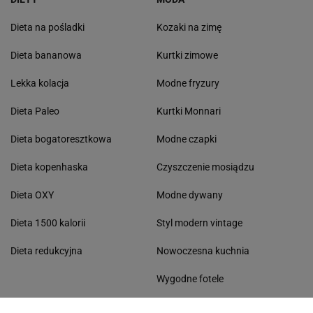
Dieta na pośladki
Kozaki na zimę
Dieta bananowa
Kurtki zimowe
Lekka kolacja
Modne fryzury
Dieta Paleo
Kurtki Monnari
Dieta bogatoresztkowa
Modne czapki
Dieta kopenhaska
Czyszczenie mosiądzu
Dieta OXY
Modne dywany
Dieta 1500 kalorii
Styl modern vintage
Dieta redukcyjna
Nowoczesna kuchnia
Wygodne fotele
Lampy do salonu