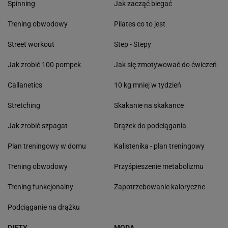
Spinning
Jak zacząć biegać
Trening obwodowy
Pilates co to jest
Street workout
Step - Stepy
Jak zrobić 100 pompek
Jak się zmotywować do ćwiczeń
Callanetics
10 kg mniej w tydzień
Stretching
Skakanie na skakance
Jak zrobić szpagat
Drążek do podciągania
Plan treningowy w domu
Kalistenika - plan treningowy
Trening obwodowy
Przyśpieszenie metabolizmu
Trening funkcjonalny
Zapotrzebowanie kaloryczne
Podciąganie na drążku
DIETY
MODA