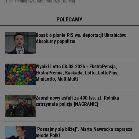
Plan Treningowy
Metamorfoza
Trening
POLECAMY
Bosak o planie PiS ws. deportacji Ukraińców:
Absolutny populizm
Wyniki Lotto 08.08.2026 - EkstraPensja,
EkstraPremia, Kaskada, Lotto, LottoPlus,
MiniLotto, MultiMulti
Zaorał nowy asfalt za 400 tys. zł. Rolnika
zatrzymała policja [NAGRANIE]
"Poznajmy się bliżej". Marta Nawrocka zaprasza
młode Polki