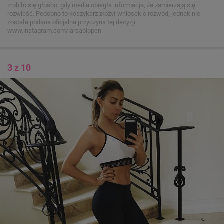
zrobiło się głośno, gdy media obiegła informacja, że zamierzają się
rozwieść. Podobno to koszykarz złożył wniosek o rozwód, jednak nie
została podana oficjalna przyczyna tej decyzji.
www.instagram.com/larsapippen
3 z 10