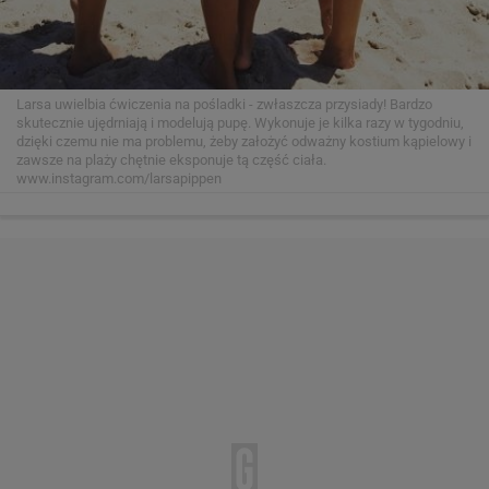
Larsa uwielbia ćwiczenia na pośladki - zwłaszcza przysiady! Bardzo
skutecznie ujędrniają i modelują pupę. Wykonuje je kilka razy w tygodniu,
dzięki czemu nie ma problemu, żeby założyć odważny kostium kąpielowy i
zawsze na plaży chętnie eksponuje tą część ciała.
www.instagram.com/larsapippen