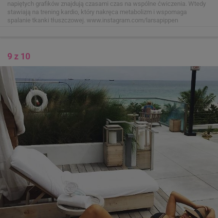
napiętych grafików znajdują czasami czas na wspólne ćwiczenia. Wtedy
stawiają na trening kardio, który nakręca metabolizm i wspomaga
spalanie tkanki tłuszczowej.
www.instagram.com/larsapippen
9 z 10