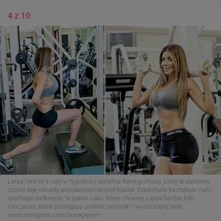
4 z 10
Larsa ćwiczy 5 razy w tygodniu i uwielbia trening siłowy, który w ostatnim
czasie bije rekordy popularności wśród kobiet. Doskonale kształtuje ciało
i pomaga podkreślić te partie ciała, które chcemy. Larsa bardzo lubi
ćwiczenia, które pomagają ujędrnić pośladki i wyszczuplić talię.
www.instagram.com/larsapippen