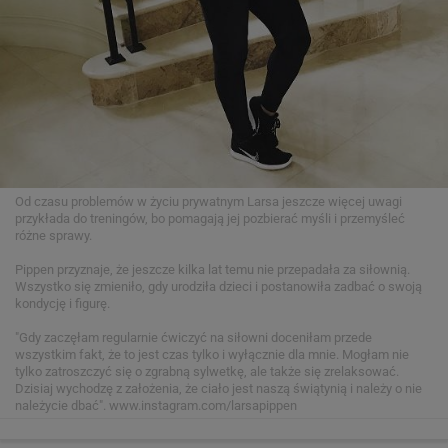
Od czasu problemów w życiu prywatnym Larsa jeszcze więcej uwagi
przykłada do treningów, bo pomagają jej pozbierać myśli i przemyśleć
różne sprawy.
Pippen przyznaje, że jeszcze kilka lat temu nie przepadała za siłownią.
Wszystko się zmieniło, gdy urodziła dzieci i postanowiła zadbać o swoją
kondycję i figurę.
"Gdy zaczęłam regularnie ćwiczyć na siłowni doceniłam przede
wszystkim fakt, że to jest czas tylko i wyłącznie dla mnie. Mogłam nie
tylko zatroszczyć się o zgrabną sylwetkę, ale także się zrelaksować.
Dzisiaj wychodzę z założenia, że ciało jest naszą świątynią i należy o nie
należycie dbać".
www.instagram.com/larsapippen