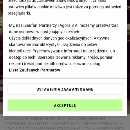
przechodząc do „Ustawień Zaawansowanych”. Zmiana
ustawień plików cookie możliwa jest także za pomocą ustawień
przeglądarki.
My, nasi Zaufani Partnerzy i Agora S.A. możemy przetwarzać
dane osobowe w następujących celach:
Użycie dokładnych danych geolokalizacyjnych. Aktywne
skanowanie charakterystyki urządzenia do celów
identyfikacji. Przechowywanie informacji na urządzeniu lub
dostęp do nich. Spersonalizowane reklamy i treści, pomiar
reklam i treści, badnie odbiorców i ulepszanie usług.
Lista Zaufanych Partnerów
USTAWIENIA ZAAWANSOWANE
AKCEPTUJĘ
Życie Larsy, ze względu na fakt, że jej mąż Scottie Pippen jest
koszykarzem, zawsze kręciło się wokół sportu i zdrowego stylu życia. To
głównie ona dbała o jego dietę i przygotowywała posiłki. Ostatnio o parze