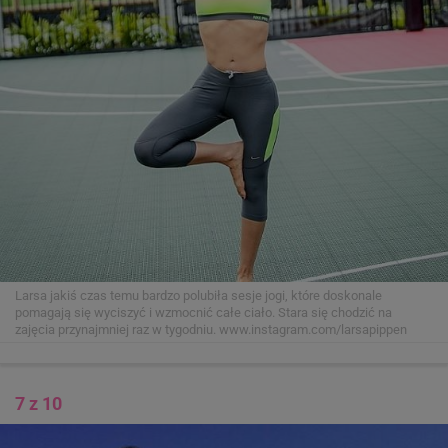
Larsa jakiś czas temu bardzo polubiła sesje jogi, które doskonale
pomagają się wyciszyć i wzmocnić całe ciało. Stara się chodzić na
zajęcia przynajmniej raz w tygodniu.
www.instagram.com/larsapippen
7 z 10