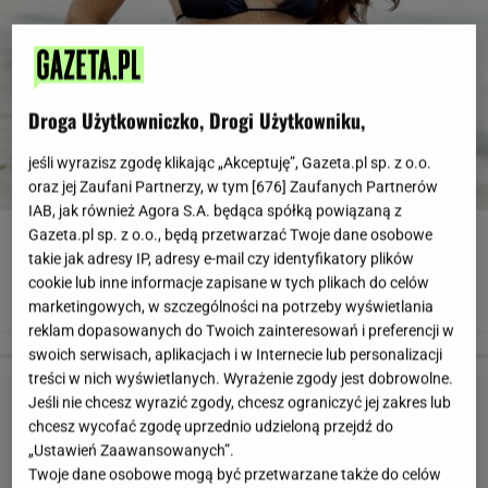
Droga Użytkowniczko, Drogi Użytkowniku,
jeśli wyrazisz zgodę klikając „Akceptuję”, Gazeta.pl sp. z o.o.
oraz jej Zaufani Partnerzy, w tym [
676
] Zaufanych Partnerów
IAB, jak również Agora S.A. będąca spółką powiązaną z
Larsa Pippen, żona koszykarza Scottiego Pippena i przyjaciółka Kim
Gazeta.pl sp. z o.o., będą przetwarzać Twoje dane osobowe
Kardashian, mimo tego, że jest mamą czwórki dzieci i robi karierę w show
takie jak adresy IP, adresy e-mail czy identyfikatory plików
biznesie zawsze znajduje czas na trening. Podkreśla, że fitness jest jej
pasją - pomaga jej zadbać nie tylko o figurę, ale przede wszystkim o dobre
cookie lub inne informacje zapisane w tych plikach do celów
samopoczucie. Zobaczcie, jaki trening lubi najbardziej.
marketingowych, w szczególności na potrzeby wyświetlania
www.instagram.com/larsapippen
reklam dopasowanych do Twoich zainteresowań i preferencji w
swoich serwisach, aplikacjach i w Internecie lub personalizacji
treści w nich wyświetlanych. Wyrażenie zgody jest dobrowolne.
Jeśli nie chcesz wyrazić zgody, chcesz ograniczyć jej zakres lub
chcesz wycofać zgodę uprzednio udzieloną przejdź do
„Ustawień Zaawansowanych”.
Twoje dane osobowe mogą być przetwarzane także do celów