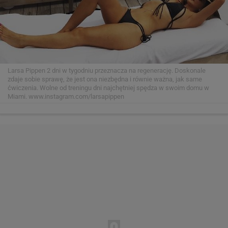
Larsa Pippen 2 dni w tygodniu przeznacza na regenerację. Doskonale
zdaje sobie sprawę, że jest ona niezbędna i równie ważna, jak same
ćwiczenia. Wolne od treningu dni najchętniej spędza w swoim domu w
Miami.
www.instagram.com/larsapippen