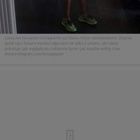
Larsa ma na swoim Instagramie już blisko milion obserwatorów. Chętnie
dzieli się z fanami swoimi zdjęciami nie tylko z siłowni, ale także
pokazuje, jak wygląda jej codzienne życie i jak spędza wolny czas.
www.instagram.com/larsapippen