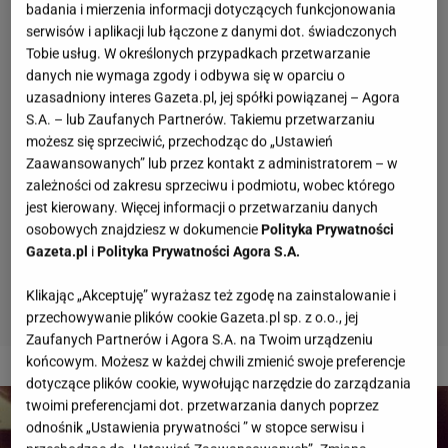
badania i mierzenia informacji dotyczących funkcjonowania
serwisów i aplikacji lub łączone z danymi dot. świadczonych
Tobie usług. W określonych przypadkach przetwarzanie
danych nie wymaga zgody i odbywa się w oparciu o
uzasadniony interes Gazeta.pl, jej spółki powiązanej – Agora
S.A. – lub Zaufanych Partnerów. Takiemu przetwarzaniu
możesz się sprzeciwić, przechodząc do „Ustawień
Zaawansowanych” lub przez kontakt z administratorem – w
zależności od zakresu sprzeciwu i podmiotu, wobec którego
jest kierowany. Więcej informacji o przetwarzaniu danych
osobowych znajdziesz w dokumencie
Polityka Prywatności
Gazeta.pl
i
Polityka Prywatności Agora S.A.
Klikając „Akceptuję” wyrażasz też zgodę na zainstalowanie i
przechowywanie plików cookie Gazeta.pl sp. z o.o., jej
Zaufanych Partnerów i Agora S.A. na Twoim urządzeniu
końcowym. Możesz w każdej chwili zmienić swoje preferencje
2 z 10
dotyczące plików cookie, wywołując narzędzie do zarządzania
twoimi preferencjami dot. przetwarzania danych poprzez
odnośnik „Ustawienia prywatności ” w stopce serwisu i