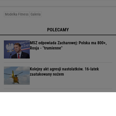
Modelka Fitness
Galeria
POLECAMY
MSZ odpowiada Zacharowej: Polska ma 800+,
Rosja - "trumienne"
Kolejny akt agresji nastolatków. 16-latek
zaatakowany nożem
Magyar wybrał Andrasa Bakę na kandydata na
prezydenta Węgier