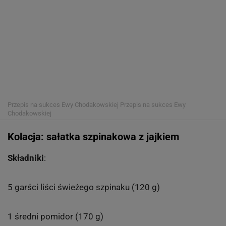
Przepis na sukces Ewy Chodakowskiej
Przepis na sukces Ewy
Chodakowskiej
Kolacja: sałatka szpinakowa z jajkiem
Składniki
:
5 garści liści świeżego szpinaku (120 g)
1 średni pomidor (170 g)