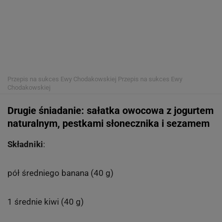
Przepis na sukces Ewy Chodakowskiej
Przepis na sukces Ewy
Chodakowskiej
Drugie śniadanie: sałatka owocowa z jogurtem
naturalnym, pestkami słonecznika i sezamem
Składniki
:
pół średniego banana (40 g)
1 średnie kiwi (40 g)