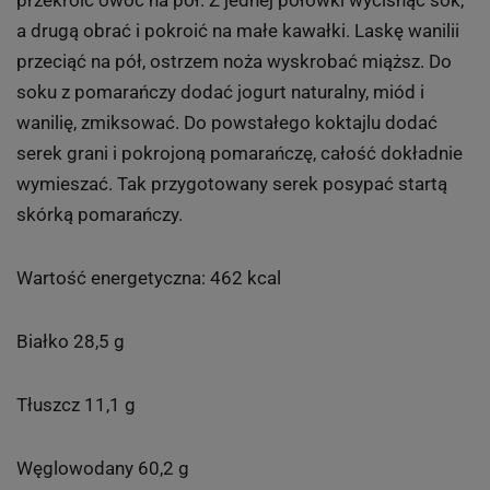
przekroić owoc na pół. Z jednej połówki wycisnąć sok,
a drugą obrać i pokroić na małe kawałki. Laskę wanilii
przeciąć na pół, ostrzem noża wyskrobać miąższ. Do
soku z pomarańczy dodać jogurt naturalny, miód i
wanilię, zmiksować. Do powstałego koktajlu dodać
serek grani i pokrojoną pomarańczę, całość dokładnie
wymieszać. Tak przygotowany serek posypać startą
skórką pomarańczy.
Wartość energetyczna: 462 kcal
Białko 28,5 g
Tłuszcz 11,1 g
Węglowodany 60,2 g