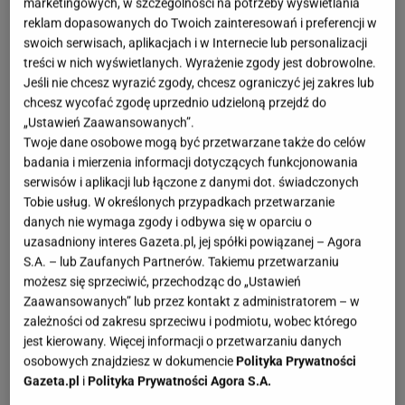
marketingowych, w szczególności na potrzeby wyświetlania
sylwetkę.
reklam dopasowanych do Twoich zainteresowań i preferencji w
swoich serwisach, aplikacjach i w Internecie lub personalizacji
treści w nich wyświetlanych. Wyrażenie zgody jest dobrowolne.
Książka poświęcona jest zasadom zdrowego stylu
Jeśli nie chcesz wyrazić zgody, chcesz ograniczyć jej zakres lub
życia i właściwego odżywiania. Odpowiednia dieta to
chcesz wycofać zgodę uprzednio udzieloną przejdź do
podstawowa inwestycja w nasze zdrowie. Dobrze
„Ustawień Zaawansowanych”.
dobrana, pozwala nie rezygnować z tego, co lubimy i
Twoje dane osobowe mogą być przetwarzane także do celów
badania i mierzenia informacji dotyczących funkcjonowania
cieszyć się jedzeniem, jednocześnie uczy nas zdrowych
serwisów i aplikacji lub łączone z danymi dot. świadczonych
nawyków żywieniowych. Zmiana sposobu odżywiania i
Tobie usług. W określonych przypadkach przetwarzanie
podejścia do jedzenia pozwalają osiągać lepsze wyniki
danych nie wymaga zgody i odbywa się w oparciu o
w treningu umożliwiając lepszą regenerację po
uzasadniony interes Gazeta.pl, jej spółki powiązanej – Agora
S.A. – lub Zaufanych Partnerów. Takiemu przetwarzaniu
ćwiczeniach i poprawiając samopoczucie, formę oraz
możesz się sprzeciwić, przechodząc do „Ustawień
sylwetkę. Książka opracowana we współpracy z
Zaawansowanych” lub przez kontakt z administratorem – w
dietetyk kliniczną, w przystępny sposób przekazuje
zależności od zakresu sprzeciwu i podmiotu, wobec którego
jest kierowany. Więcej informacji o przetwarzaniu danych
niezbędną wiedzę z dziedziny żywienia. Odpowiada na
osobowych znajdziesz w dokumencie
Polityka Prywatności
pytanie na czym polega racjonalne odżywianie, jak
Gazeta.pl
i
Polityka Prywatności Agora S.A.
zrezygnować z niezdrowych nawyków i jak ułożyć