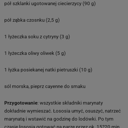
pół szklanki ugotowanej ciecierzycy (90 g)
pół ząbka czosnku (2,5 g)
1 łyżeczka soku z cytryny (3 g)
1 łyżeczka oliwy oliwek (5 g)
1 łyżka posiekanej natki pietruszki (10 g)
sól morska, pieprz cayenne do smaku
Przygotowanie
: wszystkie składniki marynaty
dokładnie wymieszać. Łososia umyć, osuszyć, natrzeć
marynatą i wstawić na godzinę do lodówki. Po tym
czasie łososia gotować na parze przez ok. 15?20 min.