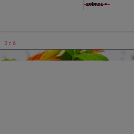
zobacz >
3 z 6