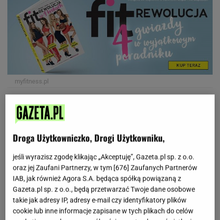
myfitness.pl
"Przepis na sukces Ewy Chodakowskiej" to trzecia
książka najsłynniejszej polskiej trenerki! Po sukcesie
Droga Użytkowniczko, Drogi Użytkowniku,
bestsellera "Zmień swoje życie z Ewą Chodakowską" i
jeśli wyrazisz zgodę klikając „Akceptuję”, Gazeta.pl sp. z o.o.
dziennika fitness "Rok z Ewą Chodakowską"
oraz jej Zaufani Partnerzy, w tym [
676
] Zaufanych Partnerów
opracowała kompleksowy poradnik dla osób, które
IAB, jak również Agora S.A. będąca spółką powiązaną z
chcą żyć zdrowo na co dzień. "Przepis na sukces Ewy
Gazeta.pl sp. z o.o., będą przetwarzać Twoje dane osobowe
Chodakowskiej" to jej recepta na zdrowy styl życia,
takie jak adresy IP, adresy e-mail czy identyfikatory plików
cookie lub inne informacje zapisane w tych plikach do celów
gwarantująca doskonałe samopoczucie i idealną