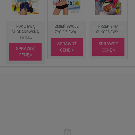
ROK Z EWĄ
ZMIEŃ SWOJE
PRZEPIS NA
CHODAKOWSKĄ.
ŻYCIE Z EWĄ...
SUKCES EWY...
TWÓJ...
SPRAWDŹ
SPRAWDŹ
SPRAWDŹ
CENĘ >
CENĘ >
CENĘ >