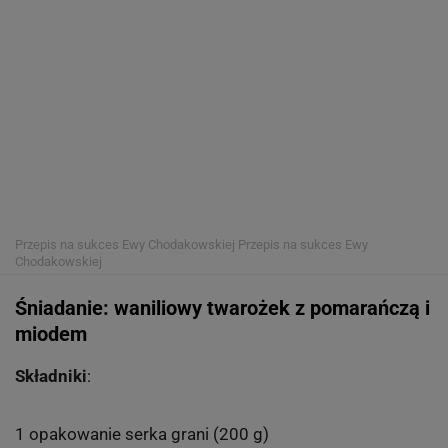
Przepis na sukces Ewy Chodakowskiej
Przepis na sukces Ewy
Chodakowskiej
Śniadanie: waniliowy twarożek z pomarańczą i
miodem
Składniki
:
1 opakowanie serka grani (200 g)