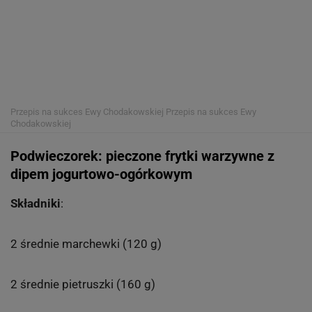
Przepis na sukces Ewy Chodakowskiej
Przepis na sukces Ewy
Chodakowskiej
Podwieczorek: pieczone frytki warzywne z
dipem jogurtowo-ogórkowym
Składniki
:
2 średnie marchewki (120 g)
2 średnie pietruszki (160 g)