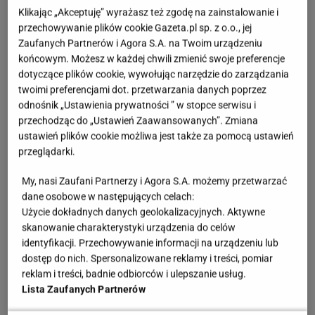
swoją dietę, aby bez dużych wyrzeczeń
Klikając „Akceptuję” wyrażasz też zgodę na zainstalowanie i
przechowywanie plików cookie Gazeta.pl sp. z o.o., jej
maksymalizować rezultaty treningów. Wskazuje, w jaki
Zaufanych Partnerów i Agora S.A. na Twoim urządzeniu
sposób łączyć właściwe odżywianie z regularną
końcowym. Możesz w każdej chwili zmienić swoje preferencje
aktywnością fizyczną, aby osiągnąć najlepsze rezultaty.
dotyczące plików cookie, wywołując narzędzie do zarządzania
twoimi preferencjami dot. przetwarzania danych poprzez
odnośnik „Ustawienia prywatności ” w stopce serwisu i
W książce znajdziemy 150 przepisów na zdrowe, łatwe
przechodząc do „Ustawień Zaawansowanych”. Zmiana
do przygotowania i pełnowartościowe posiłki. Nie
ustawień plików cookie możliwa jest także za pomocą ustawień
zabraknie także skutecznych zestawów ćwiczeń na
przeglądarki.
najbardziej problematyczne partie ciała, talię i brzuch, w
My, nasi Zaufani Partnerzy i Agora S.A. możemy przetwarzać
formie zdjęć, opisów i wskazówek oraz treningu na
dane osobowe w następujących celach:
płycie DVD dołączonej do książki.
Użycie dokładnych danych geolokalizacyjnych. Aktywne
skanowanie charakterystyki urządzenia do celów
identyfikacji. Przechowywanie informacji na urządzeniu lub
"Przepis na sukces Ewy Chodakowskiej": kompendium
dostęp do nich. Spersonalizowane reklamy i treści, pomiar
zdrowego odżywiania
reklam i treści, badnie odbiorców i ulepszanie usług.
Lista Zaufanych Partnerów