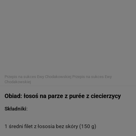
Przepis na sukces Ewy Chodakowskiej
Przepis na sukces Ewy
Chodakowskiej
Obiad: łosoś na parze z purée z ciecierzycy
Składniki
:
1 średni filet z łososia bez skóry (150 g)