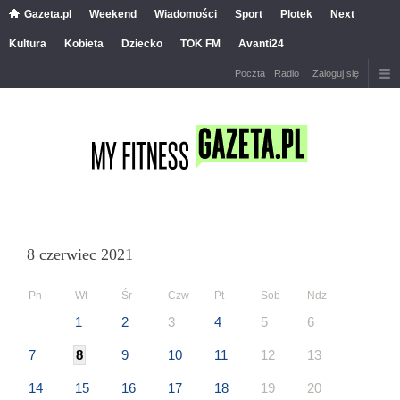
Gazeta.pl
Weekend
Wiadomości
Sport
Plotek
Next
Kultura
Kobieta
Dziecko
TOK FM
Avanti24
Poczta
Radio
Zaloguj się
8 czerwiec 2021
Pn
Wt
Śr
Czw
Pt
Sob
Ndz
1
2
3
4
5
6
7
8
9
10
11
12
13
14
15
16
17
18
19
20