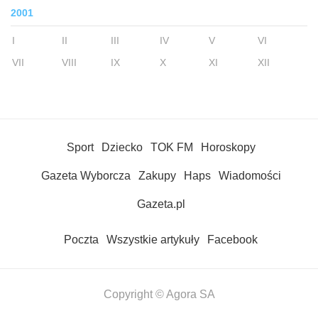
2001
I
II
III
IV
V
VI
VII
VIII
IX
X
XI
XII
Sport
Dziecko
TOK FM
Horoskopy
Gazeta Wyborcza
Zakupy
Haps
Wiadomości
Gazeta.pl
Poczta
Wszystkie artykuły
Facebook
Copyright © Agora SA