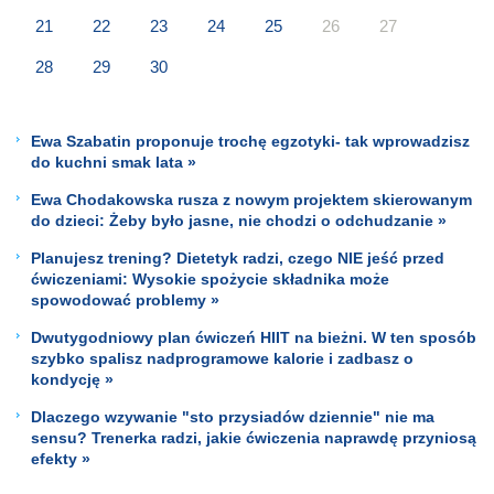
21
22
23
24
25
26
27
28
29
30
Ewa Szabatin proponuje trochę egzotyki- tak wprowadzisz
do kuchni smak lata »
Ewa Chodakowska rusza z nowym projektem skierowanym
do dzieci: Żeby było jasne, nie chodzi o odchudzanie »
Planujesz trening? Dietetyk radzi, czego NIE jeść przed
ćwiczeniami: Wysokie spożycie składnika może
spowodować problemy »
Dwutygodniowy plan ćwiczeń HIIT na bieżni. W ten sposób
szybko spalisz nadprogramowe kalorie i zadbasz o
kondycję »
Dlaczego wzywanie "sto przysiadów dziennie" nie ma
sensu? Trenerka radzi, jakie ćwiczenia naprawdę przyniosą
efekty »