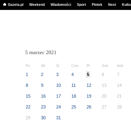
Gazeta.pl
Weekend
Wiadomości
Sport
Plotek
Next
Kultu
5 marzec 2021
Pn
Wt
Śr
Czw
Pt
Sob
Ndz
1
2
3
4
5
6
7
8
9
10
11
12
13
14
15
16
17
18
19
20
21
22
23
24
25
26
27
28
29
30
31