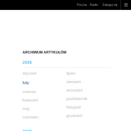
Poczta
Radio
Zaloguj się
ARCHIWUM ARTYKUŁÓW
2026
styczeń
lipiec
sierpień
luty
wrzesień
marzec
październik
kwiecień
listopad
maj
grudzień
czerwiec