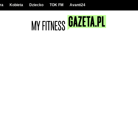
ra
Kobieta
Dziecko
TOK FM
Avanti24