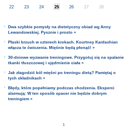
22
23
24
25
26
27
28
Dwa szybkie pomysły na dietetyczny obiad wg Anny
Lewandowskiej. Pysznie i prosto »
Płaski brzuch w czterech krokach. Kourtney Kardashian
włącza te ćwiczenia. Mięśnie będą płonąć! »
30-dniowe wyzwanie treningowe. Przygotuj się na spalanie
tkanki tłuszczowej i ujędrnienie ciała »
Jak złagodzić ból mięśni po treningu dietą? Pamiętaj o
tych składnikach »
Błędy, które popełniamy podczas chodzenia. Eksperci
alarmują: W ten sposób spacer nie będzie dobrym
treningiem »
1