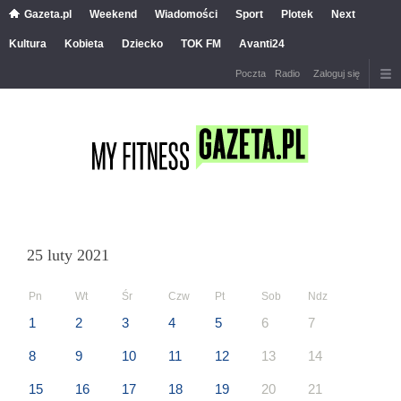
Gazeta.pl
Weekend
Wiadomości
Sport
Plotek
Next
Kultura
Kobieta
Dziecko
TOK FM
Avanti24
Poczta
Radio
Zaloguj się
25 luty 2021
Pn
Wt
Śr
Czw
Pt
Sob
Ndz
1
2
3
4
5
6
7
8
9
10
11
12
13
14
15
16
17
18
19
20
21