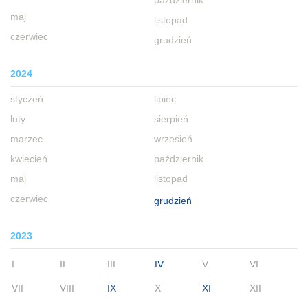
październik
maj
listopad
czerwiec
grudzień
2024
styczeń
lipiec
luty
sierpień
marzec
wrzesień
kwiecień
październik
maj
listopad
czerwiec
grudzień
2023
I
II
III
IV
V
VI
VII
VIII
IX
X
XI
XII