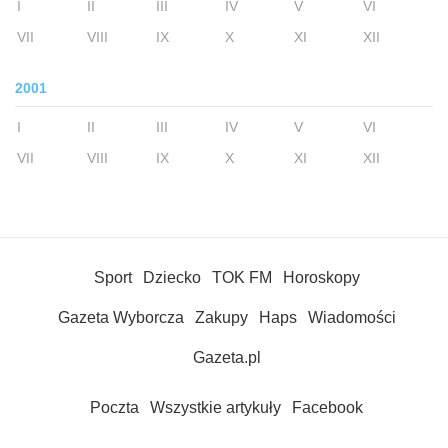
I
II
III
IV
V
VI
VII
VIII
IX
X
XI
XII
2001
I
II
III
IV
V
VI
VII
VIII
IX
X
XI
XII
Sport
Dziecko
TOK FM
Horoskopy
Gazeta Wyborcza
Zakupy
Haps
Wiadomości
Gazeta.pl
Poczta
Wszystkie artykuły
Facebook