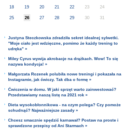
18
19
20
21
22
23
24
25
26
27
28
29
30
31
Justyna Steczkowska zdradziła sekret idealnej sylwetki.
"Moje ciało jest wdzięczne, pomimo że każdy trening to
udręka" »
Miley Cyrus wywija akrobacje na drążkach. Wow! To się
nazywa kondycja! »
Małgorzata Rozenek polubiła nowe treningi i pokazała na
Instagramie, jak ćwiczy. Tak dba o formę »
Ćwiczenia w domu. W jaki sprzęt warto zainwestować?
Przedstawiamy naszą listę na 2021 rok »
Dieta wysokobłonnikowa - na czym polega? Czy pomoże
schudnąć? Najważniejsze zasady »
Chcesz smacznie spędzić karnawał? Postaw na proste i
sprawdzone przepisy od Ani Starmach »