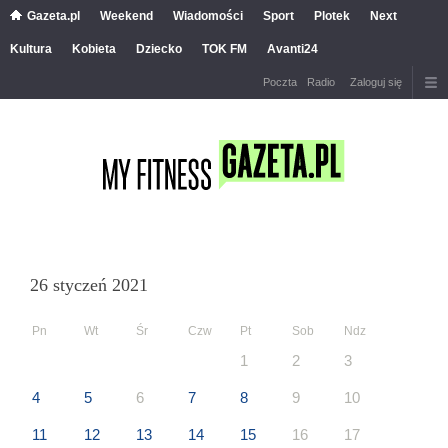
Gazeta.pl
Weekend
Wiadomości
Sport
Plotek
Next
Kultura
Kobieta
Dziecko
TOK FM
Avanti24
Poczta
Radio
Zaloguj się
26 styczeń 2021
Pn
Wt
Śr
Czw
Pt
Sob
Ndz
1
2
3
4
5
6
7
8
9
10
11
12
13
14
15
16
17