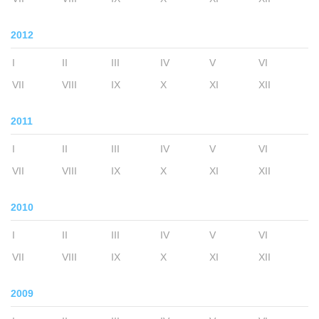
2012
I
II
III
IV
V
VI
VII
VIII
IX
X
XI
XII
2011
I
II
III
IV
V
VI
VII
VIII
IX
X
XI
XII
2010
I
II
III
IV
V
VI
VII
VIII
IX
X
XI
XII
2009