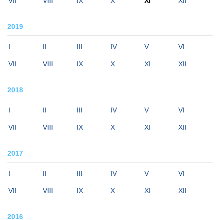
VII
VIII
IX
X
XI
XII
2019
I
II
III
IV
V
VI
VII
VIII
IX
X
XI
XII
2018
I
II
III
IV
V
VI
VII
VIII
IX
X
XI
XII
2017
I
II
III
IV
V
VI
VII
VIII
IX
X
XI
XII
2016