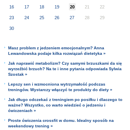
16
17
18
19
20
21
22
23
24
25
26
27
28
29
30
Masz problem z jedzeniem emocjonalnym? Anna
Lewandowska podaje kilka rozwiązań dietetyka »
Jak naprawić metabolizm? Czy samymi brzuszkami da się
wyrzeźbić brzuch? Na te i inne pytania odpowiada Sylwia
Szostak »
Lepszy sen i wzmocniona wytrzymałość podczas
treningów. Wystarczy włączyć te produkty do diety »
Jak długo odczekać z treningiem po posiłku i dlaczego to
ważne? Wszystko, co warto wiedzieć o jedzeniu i
ćwiczeniach »
Proste ćwiczenia crossfit w domu. Idealny sposób na
weekendowy trening »