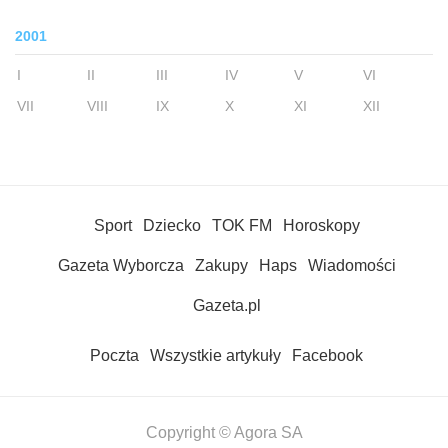
2001
I
II
III
IV
V
VI
VII
VIII
IX
X
XI
XII
Sport
Dziecko
TOK FM
Horoskopy
Gazeta Wyborcza
Zakupy
Haps
Wiadomości
Gazeta.pl
Poczta
Wszystkie artykuły
Facebook
Copyright © Agora SA