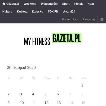
Gazeta.pl
Weekend
Wiadomości
Sport
Plotek
Next
Kultura
Kobieta
Dziecko
TOK FM
Avanti24
Poczta
Radio
Zaloguj się
20 listopad 2020
Pn
Wt
Śr
Czw
Pt
Sob
Ndz
1
2
3
4
5
6
7
8
9
10
11
12
13
14
15