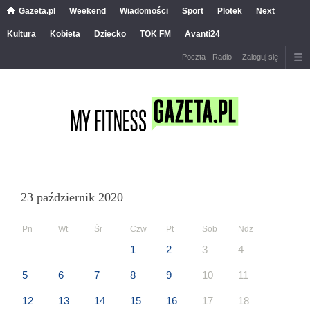
Gazeta.pl
Weekend
Wiadomości
Sport
Plotek
Next
Kultura
Kobieta
Dziecko
TOK FM
Avanti24
Poczta
Radio
Zaloguj się
23 październik 2020
Pn
Wt
Śr
Czw
Pt
Sob
Ndz
1
2
3
4
5
6
7
8
9
10
11
12
13
14
15
16
17
18