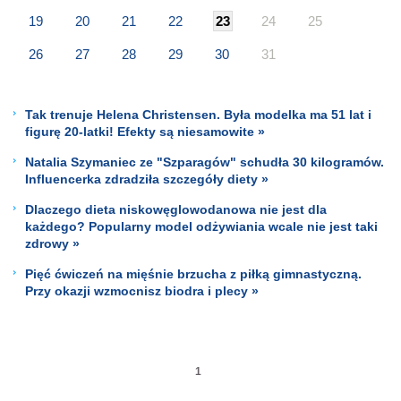
19
20
21
22
23
24
25
26
27
28
29
30
31
Tak trenuje Helena Christensen. Była modelka ma 51 lat i
figurę 20-latki! Efekty są niesamowite »
Natalia Szymaniec ze "Szparagów" schudła 30 kilogramów.
Influencerka zdradziła szczegóły diety »
Dlaczego dieta niskowęglowodanowa nie jest dla
każdego? Popularny model odżywiania wcale nie jest taki
zdrowy »
Pięć ćwiczeń na mięśnie brzucha z piłką gimnastyczną.
Przy okazji wzmocnisz biodra i plecy »
1