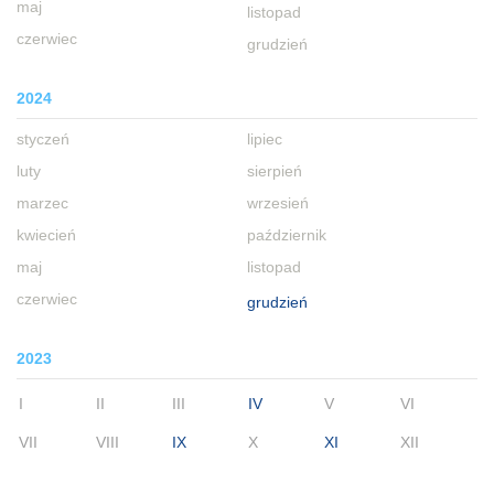
maj
listopad
czerwiec
grudzień
2024
styczeń
lipiec
luty
sierpień
marzec
wrzesień
kwiecień
październik
maj
listopad
czerwiec
grudzień
2023
I
II
III
IV
V
VI
VII
VIII
IX
X
XI
XII