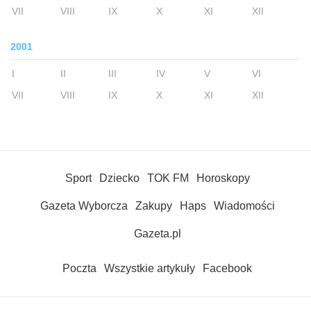
VII
VIII
IX
X
XI
XII
2001
I
II
III
IV
V
VI
VII
VIII
IX
X
XI
XII
Sport
Dziecko
TOK FM
Horoskopy
Gazeta Wyborcza
Zakupy
Haps
Wiadomości
Gazeta.pl
Poczta
Wszystkie artykuły
Facebook