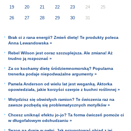
19
20
21
22
23
24
25
26
27
28
29
30
31
Brak ci z rana energii? Zmień dietę! Te produkty poleca
Anna Lewandowska »
Rebel Wilson jest coraz szczuplejsza. Ale zmiana! Aż
trudno ją rozpoznać »
Za co kochamy dietę śródziemnomorską? Popularna
trenerka podaje niepodważalne argumenty »
Pamela Anderson od wielu lat jest weganką. Aktorka
opowiedziała, jakie korzyści czerpie z kuchni roślinnej »
Wstydzisz się obwisłych ramion? Te ćwiczenia raz na
zawsze pozbędą się problematycznych motylków »
Chcesz uniknąć efektu jo-jo? Ta forma ćwiczeń pomoże ci
w długofalowym odchudzaniu »
Sezon na dynię w pełni. Jak przygotować obiad z jej