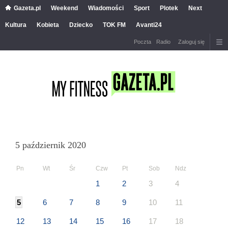
Gazeta.pl
Weekend
Wiadomości
Sport
Plotek
Next
Kultura
Kobieta
Dziecko
TOK FM
Avanti24
Poczta
Radio
Zaloguj się
5 październik 2020
Pn
Wt
Śr
Czw
Pt
Sob
Ndz
1
2
3
4
5
6
7
8
9
10
11
12
13
14
15
16
17
18