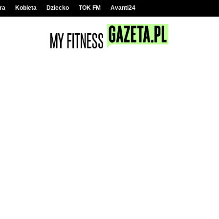
ra
Kobieta
Dziecko
TOK FM
Avanti24