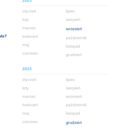
2025
styczeń
lipiec
luty
sierpień
marzec
wrzesień
ała?
kwiecień
październik
maj
listopad
czerwiec
grudzień
2024
styczeń
lipiec
luty
sierpień
marzec
wrzesień
kwiecień
październik
maj
listopad
czerwiec
grudzień