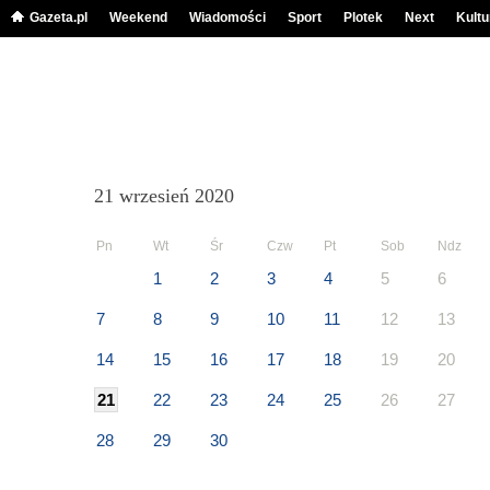
Gazeta.pl
Weekend
Wiadomości
Sport
Plotek
Next
Kultu
21 wrzesień 2020
Pn
Wt
Śr
Czw
Pt
Sob
Ndz
1
2
3
4
5
6
7
8
9
10
11
12
13
14
15
16
17
18
19
20
21
22
23
24
25
26
27
28
29
30