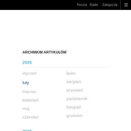
Poczta
Radio
Zaloguj się
ARCHIWUM ARTYKUŁÓW
2026
styczeń
lipiec
sierpień
luty
wrzesień
marzec
październik
kwiecień
listopad
maj
grudzień
czerwiec