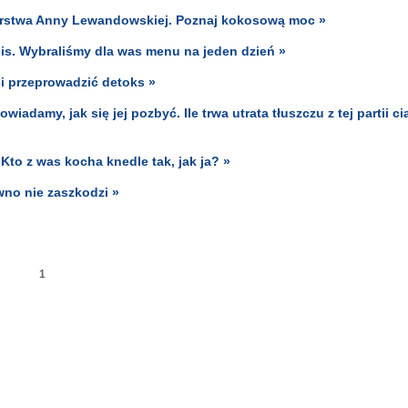
rstwa Anny Lewandowskiej. Poznaj kokosową moc »
s. Wybraliśmy dla was menu na jeden dzień »
ci przeprowadzić detoks »
damy, jak się jej pozbyć. Ile trwa utrata tłuszczu z tej partii ci
Kto z was kocha knedle tak, jak ja? »
no nie zaszkodzi »
1