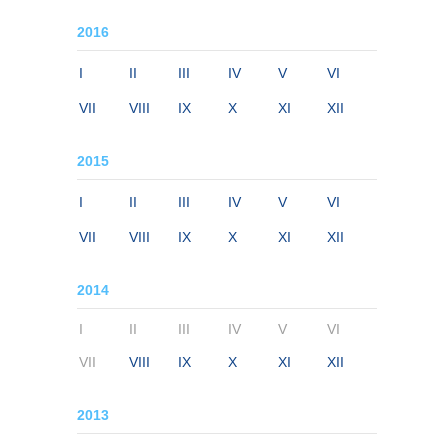
2016
I
II
III
IV
V
VI
VII
VIII
IX
X
XI
XII
2015
I
II
III
IV
V
VI
VII
VIII
IX
X
XI
XII
2014
I
II
III
IV
V
VI
VII
VIII
IX
X
XI
XII
2013