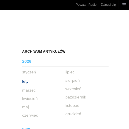
Poczta
Radio
Zaloguj się
ARCHIWUM ARTYKUŁÓW
2026
styczeń
lipiec
sierpień
luty
wrzesień
marzec
październik
kwiecień
listopad
maj
grudzień
czerwiec