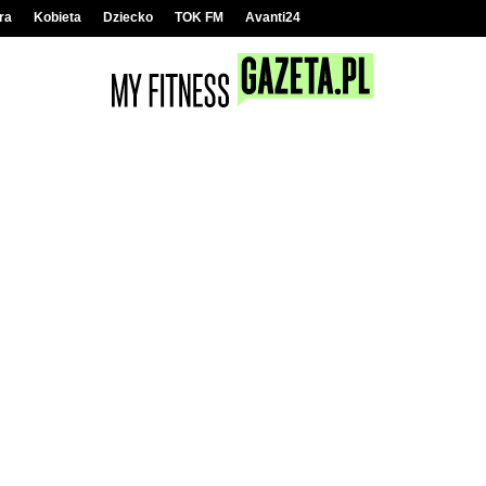
ra
Kobieta
Dziecko
TOK FM
Avanti24