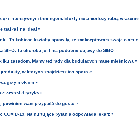
zięki intensywnym treningom. Efekty metamorfozy robią wrażenie
 trafiłaś na ideał »
nki. To kobiece kształty sprawiły, że zaakceptowała swoje ciało »
 SIFO. Ta choroba jelit ma podobne objawy do SIBO »
i kilku zasadom. Mamy też rady dla budujących masę mięśniową »
rodukty, w których znajdziesz ich sporo »
ysz gołym okiem »
ie czynniki ryzyka »
j powinien wam przypaść do gustu »
o COVID-19. Na nurtujące pytania odpowiada lekarz »