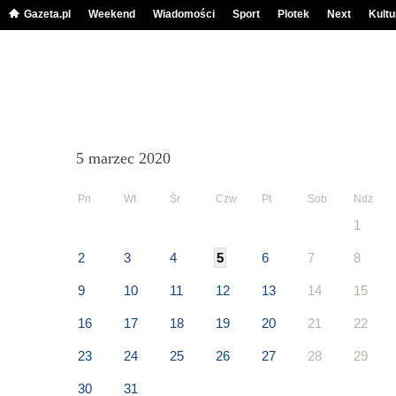
Gazeta.pl
Weekend
Wiadomości
Sport
Plotek
Next
Kultu
5 marzec 2020
Pn
Wt
Śr
Czw
Pt
Sob
Ndz
1
2
3
4
5
6
7
8
9
10
11
12
13
14
15
16
17
18
19
20
21
22
23
24
25
26
27
28
29
30
31