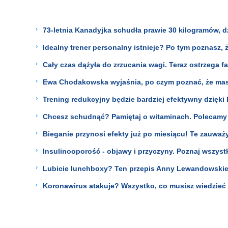
73-letnia Kanadyjka schudła prawie 30 kilogramów, d
Idealny trener personalny istnieje? Po tym poznasz, że
Cały czas dążyła do zrzucania wagi. Teraz ostrzega fa
Ewa Chodakowska wyjaśnia, po czym poznać, że masz
Trening redukcyjny będzie bardziej efektywny dzięk
Chcesz schudnąć? Pamiętaj o witaminach. Polecamy p
Bieganie przynosi efekty już po miesiącu! Te zauważ
Insulinooporość - objawy i przyczyny. Poznaj wszystk
Lubicie lunchboxy? Ten przepis Anny Lewandowskie
Koronawirus atakuje? Wszystko, co musisz wiedzieć 