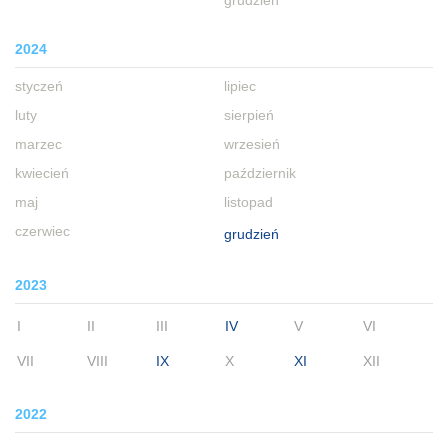
grudzień
2024
styczeń
lipiec
luty
sierpień
marzec
wrzesień
kwiecień
październik
maj
listopad
czerwiec
grudzień
2023
I
II
III
IV
V
VI
VII
VIII
IX
X
XI
XII
2022