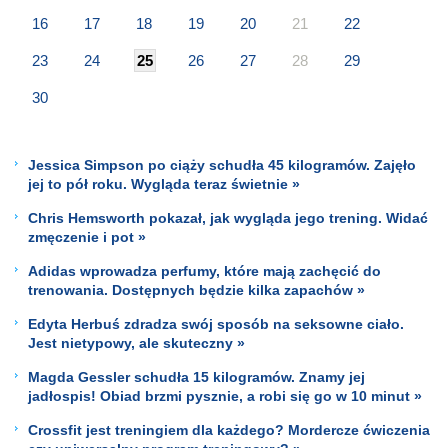
16
17
18
19
20
21
22
23
24
25
26
27
28
29
30
Jessica Simpson po ciąży schudła 45 kilogramów. Zajęło
jej to pół roku. Wygląda teraz świetnie »
Chris Hemsworth pokazał, jak wygląda jego trening. Widać
zmęczenie i pot »
Adidas wprowadza perfumy, które mają zachęcić do
trenowania. Dostępnych będzie kilka zapachów »
Edyta Herbuś zdradza swój sposób na seksowne ciało.
Jest nietypowy, ale skuteczny »
Magda Gessler schudła 15 kilogramów. Znamy jej
jadłospis! Obiad brzmi pysznie, a robi się go w 10 minut »
Crossfit jest treningiem dla każdego? Mordercze ćwiczenia