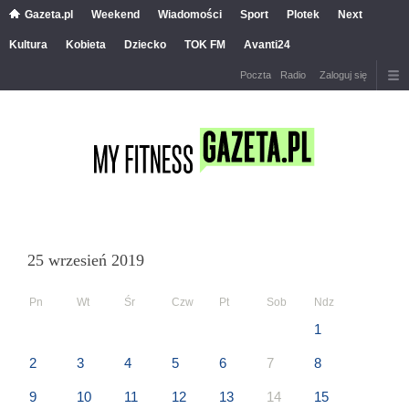
Gazeta.pl
Weekend
Wiadomości
Sport
Plotek
Next
Kultura
Kobieta
Dziecko
TOK FM
Avanti24
Poczta
Radio
Zaloguj się
25 wrzesień 2019
Pn
Wt
Śr
Czw
Pt
Sob
Ndz
1
2
3
4
5
6
7
8
9
10
11
12
13
14
15