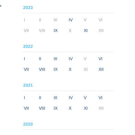
»
2023
I
II
III
IV
V
VI
VII
VIII
IX
X
XI
XII
2022
I
II
III
IV
V
VI
VII
VIII
IX
X
XI
XII
2021
I
II
III
IV
V
VI
VII
VIII
IX
X
XI
XII
2020