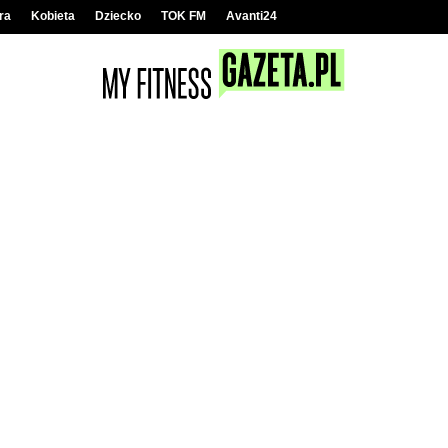
ra
Kobieta
Dziecko
TOK FM
Avanti24