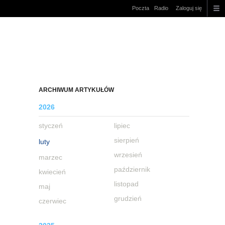
Poczta
Radio
Zaloguj się
ARCHIWUM ARTYKUŁÓW
2026
styczeń
lipiec
sierpień
luty
wrzesień
marzec
październik
kwiecień
listopad
maj
grudzień
czerwiec