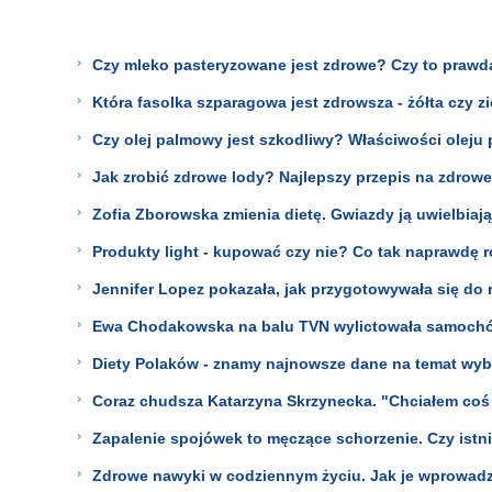
Czy mleko pasteryzowane jest zdrowe? Czy to prawda
Która fasolka szparagowa jest zdrowsza - żółta czy z
Czy olej palmowy jest szkodliwy? Właściwości oleju
Jak zrobić zdrowe lody? Najlepszy przepis na zdrowe 
Zofia Zborowska zmienia dietę. Gwiazdy ją uwielbiają
Produkty light - kupować czy nie? Co tak naprawdę 
Jennifer Lopez pokazała, jak przygotowywała się do ro
Ewa Chodakowska na balu TVN wylictowała samochód
Diety Polaków - znamy najnowsze dane na temat wy
Coraz chudsza Katarzyna Skrzynecka. "Chciałem coś 
Zapalenie spojówek to męczące schorzenie. Czy ist
Zdrowe nawyki w codziennym życiu. Jak je wprowadzi