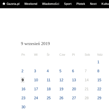
Gazeta.pl
Weekend
Wiadomości
Sport
Plotek
Next
Kultu
9 wrzesień 2019
Pn
Wt
Śr
Czw
Pt
Sob
Ndz
1
2
3
4
5
6
7
8
9
10
11
12
13
14
15
16
17
18
19
20
21
22
23
24
25
26
27
28
29
30