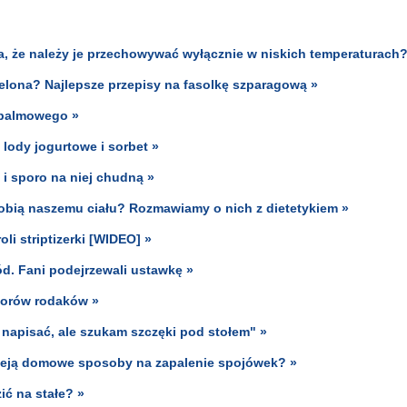
, że należy je przechowywać wyłącznie w niskich temperaturach?
ielona? Najlepsze przepisy na fasolkę szparagową »
 palmowego »
lody jogurtowe i sorbet »
 i sporo na niej chudną »
robią naszemu ciału? Rozmawiamy o nich z dietetykiem »
li striptizerki [WIDEO] »
. Fani podejrzewali ustawkę »
borów rodaków »
napisać, ale szukam szczęki pod stołem" »
nieją domowe sposoby na zapalenie spojówek? »
ć na stałe? »