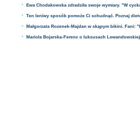
Ewa Chodakowska zdradziła swoje wymiary. "W cyckac
Ten leniwy sposób pomoże Ci schudnąć. Poznaj dietę
Małgorzata Rozenek-Majdan w skąpym bikini. Fani: "K
Mariola Bojarska-Ferenc o luksusach Lewandowskiej