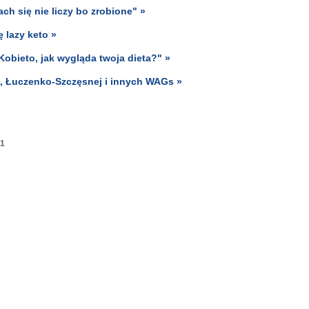
h się nie liczy bo zrobione" »
 lazy keto »
obieto, jak wygląda twoja dieta?" »
, Łuczenko-Szczęsnej i innych WAGs »
1