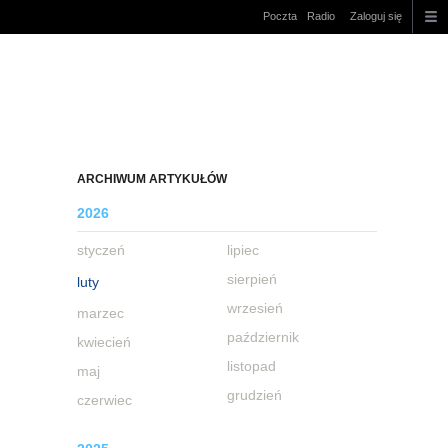
Poczta
Radio
Zaloguj się
ARCHIWUM ARTYKUŁÓW
2026
styczeń
lipiec
sierpień
luty
wrzesień
marzec
październik
kwiecień
listopad
maj
grudzień
czerwiec