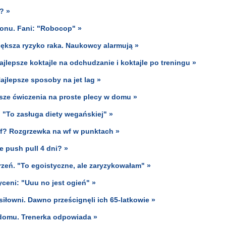
? »
onu. Fani: "Robocop" »
iększa ryzyko raka. Naukowcy alarmują »
ajlepsze koktajle na odchudzanie i koktajle po treningu »
 Najlepsze sposoby na jet lag »
psze ćwiczenia na proste plecy w domu »
 "To zasługa diety wegańskiej" »
f? Rozgrzewka na wf w punktach »
e push pull 4 dni? »
zeń. "To egoistyczne, ale zaryzykowałam" »
yceni: "Uuu no jest ogień" »
siłowni. Dawno prześcignęli ich 65-latkowie »
domu. Trenerka odpowiada »