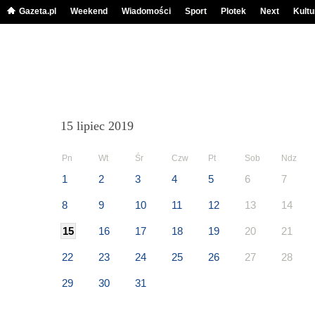
Gazeta.pl
Weekend
Wiadomości
Sport
Plotek
Next
Kultu
15 lipiec 2019
Pn
Wt
Śr
Czw
Pt
Sob
Ndz
1
2
3
4
5
6
7
8
9
10
11
12
13
14
15
16
17
18
19
20
21
22
23
24
25
26
27
28
29
30
31