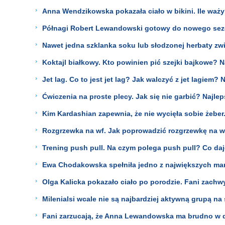
Anna Wendzikowska pokazała ciało w bikini. Ile waży
Półnagi Robert Lewandowski gotowy do nowego sez
Nawet jedna szklanka soku lub słodzonej herbaty zw
Koktajl białkowy. Kto powinien pić szejki bajkowe? N
Jet lag. Co to jest jet lag? Jak walczyć z jet lagiem?
Ćwiczenia na proste plecy. Jak się nie garbić? Najle
Kim Kardashian zapewnia, że nie wycięła sobie żeber.
Rozgrzewka na wf. Jak poprowadzić rozgrzewkę na w
Trening push pull. Na czym polega push pull? Co daj
Ewa Chodakowska spełniła jedno z największych mar
Olga Kalicka pokazało ciało po porodzie. Fani zachw
Milenialsi wcale nie są najbardziej aktywną grupą na 
Fani zarzucają, że Anna Lewandowska ma brudno w 