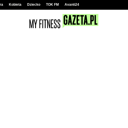
ra
Kobieta
Dziecko
TOK FM
Avanti24