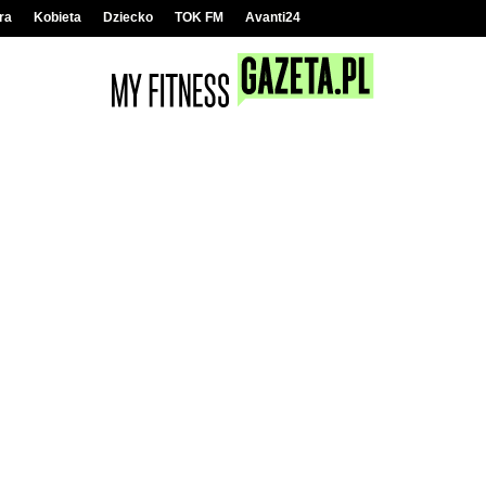
ra
Kobieta
Dziecko
TOK FM
Avanti24