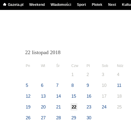
Gazeta.pl
Weekend
Wiadomości
Sport
Plotek
Next
Kultu
22 listopad 2018
Pn
Wt
Śr
Czw
Pt
Sob
Ndz
1
2
3
4
5
6
7
8
9
10
11
12
13
14
15
16
17
18
19
20
21
22
23
24
25
26
27
28
29
30