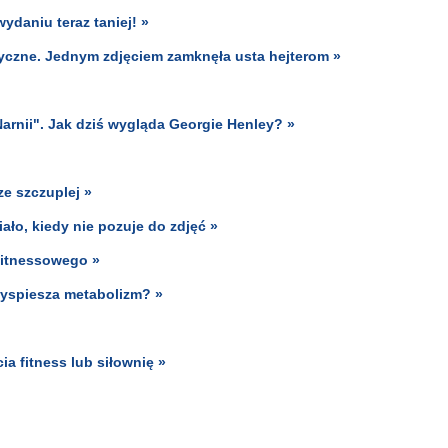
daniu teraz taniej! »
tyczne. Jednym zdjęciem zamknęła usta hejterom »
arnii". Jak dziś wygląda Georgie Henley? »
ze szczuplej »
iało, kiedy nie pozuje do zdjęć »
fitnessowego »
zyspiesza metabolizm? »
ia fitness lub siłownię »