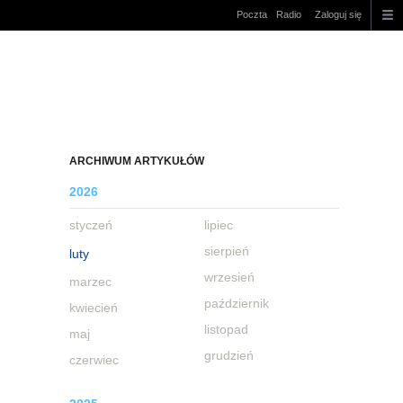
Poczta
Radio
Zaloguj się
ARCHIWUM ARTYKUŁÓW
2026
styczeń
lipiec
sierpień
luty
wrzesień
marzec
październik
kwiecień
listopad
maj
grudzień
czerwiec