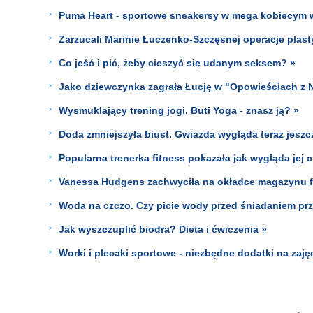
Puma Heart - sportowe sneakersy w mega kobiecym wy
Zarzucali Marinie Łuczenko-Szczęsnej operacje plas
Co jeść i pić, żeby cieszyć się udanym seksem? »
Jako dziewczynka zagrała Łucję w "Opowieściach z N
Wysmuklający trening jogi. Buti Yoga - znasz ją? »
Doda zmniejszyła biust. Gwiazda wygląda teraz jeszc
Popularna trenerka fitness pokazała jak wygląda jej c
Vanessa Hudgens zachwyciła na okładce magazynu 
Woda na czczo. Czy picie wody przed śniadaniem pr
Jak wyszczuplić biodra? Dieta i ćwiczenia »
Worki i plecaki sportowe - niezbędne dodatki na zajęc