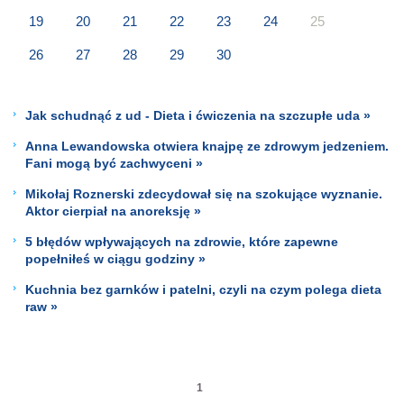
19
20
21
22
23
24
25
26
27
28
29
30
Jak schudnąć z ud - Dieta i ćwiczenia na szczupłe uda »
Anna Lewandowska otwiera knajpę ze zdrowym jedzeniem.
Fani mogą być zachwyceni »
Mikołaj Roznerski zdecydował się na szokujące wyznanie.
Aktor cierpiał na anoreksję »
5 błędów wpływających na zdrowie, które zapewne
popełniłeś w ciągu godziny »
Kuchnia bez garnków i patelni, czyli na czym polega dieta
raw »
1