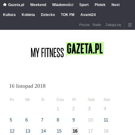
Gazeta.pl
Weekend
Wiadomości
Sport
Plotek
Next
Kultura
Kobieta
Dziecko
TOK FM
Avanti24
Poczta
Radio
Zaloguj się
16 listopad 2018
Pn
Wt
Śr
Czw
Pt
Sob
Ndz
1
2
3
4
5
6
7
8
9
10
11
12
13
14
15
16
17
18