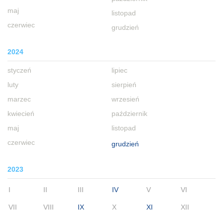
maj
listopad
czerwiec
grudzień
2024
styczeń
lipiec
luty
sierpień
marzec
wrzesień
kwiecień
październik
maj
listopad
czerwiec
grudzień
2023
I
II
III
IV
V
VI
VII
VIII
IX
X
XI
XII