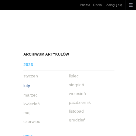
Poczta
Radio
Zaloguj się
ARCHIWUM ARTYKUŁÓW
2026
styczeń
lipiec
sierpień
luty
wrzesień
marzec
październik
kwiecień
listopad
maj
grudzień
czerwiec