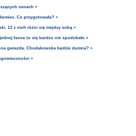
kuszących cenach »
emiec. Co przygotowała? »
i. 12 z nich różni się między sobą »
ednej fance to się bardzo nie spodobało »
 inna gwiazda. Chodakowska będzie dumna? »
ługowieczności »