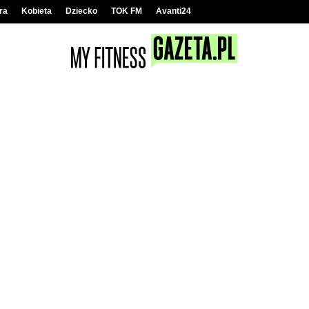
ra
Kobieta
Dziecko
TOK FM
Avanti24