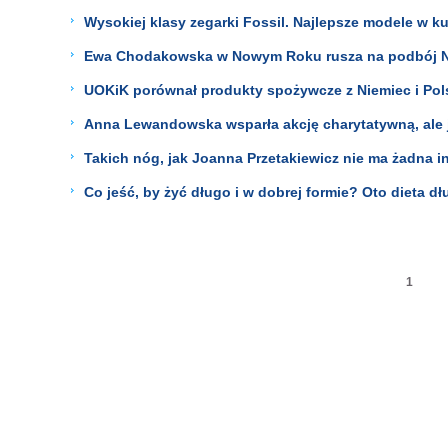
Wysokiej klasy zegarki Fossil. Najlepsze modele w 
Ewa Chodakowska w Nowym Roku rusza na podbój Ni
UOKiK porównał produkty spożywcze z Niemiec i Polsk
Anna Lewandowska wsparła akcję charytatywną, ale j
Takich nóg, jak Joanna Przetakiewicz nie ma żadna
Co jeść, by żyć długo i w dobrej formie? Oto dieta d
1