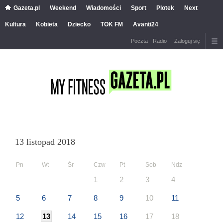
Gazeta.pl
Weekend
Wiadomości
Sport
Plotek
Next
Kultura
Kobieta
Dziecko
TOK FM
Avanti24
Poczta
Radio
Zaloguj się
13 listopad 2018
Pn
Wt
Śr
Czw
Pt
Sob
Ndz
1
2
3
4
5
6
7
8
9
10
11
12
13
14
15
16
17
18