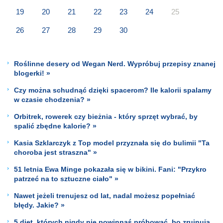
19
20
21
22
23
24
25
26
27
28
29
30
Roślinne desery od Wegan Nerd. Wypróbuj przepisy znanej
blogerki! »
Czy można schudnąć dzięki spacerom? Ile kalorii spalamy
w czasie chodzenia? »
Orbitrek, rowerek czy bieżnia - który sprzęt wybrać, by
spalić zbędne kalorie? »
Kasia Szklarczyk z Top model przyznała się do bulimii "Ta
choroba jest straszna" »
51 letnia Ewa Minge pokazała się w bikini. Fani: "Przykro
patrzeć na to sztuczne ciało" »
Nawet jeżeli trenujesz od lat, nadal możesz popełniać
błędy. Jakie? »
5 diet, których nigdy nie powinnaś próbować, bo zrujnują