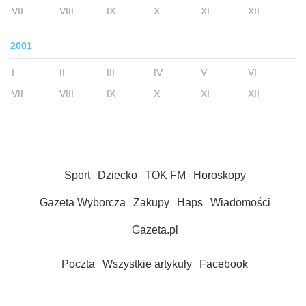
VII
VIII
IX
X
XI
XII
2001
I
II
III
IV
V
VI
VII
VIII
IX
X
XI
XII
Sport
Dziecko
TOK FM
Horoskopy
Gazeta Wyborcza
Zakupy
Haps
Wiadomości
Gazeta.pl
Poczta
Wszystkie artykuły
Facebook