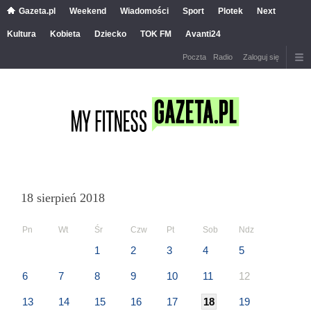
Gazeta.pl
Weekend
Wiadomości
Sport
Plotek
Next
Kultura
Kobieta
Dziecko
TOK FM
Avanti24
Poczta
Radio
Zaloguj się
18 sierpień 2018
Pn
Wt
Śr
Czw
Pt
Sob
Ndz
1
2
3
4
5
6
7
8
9
10
11
12
13
14
15
16
17
18
19