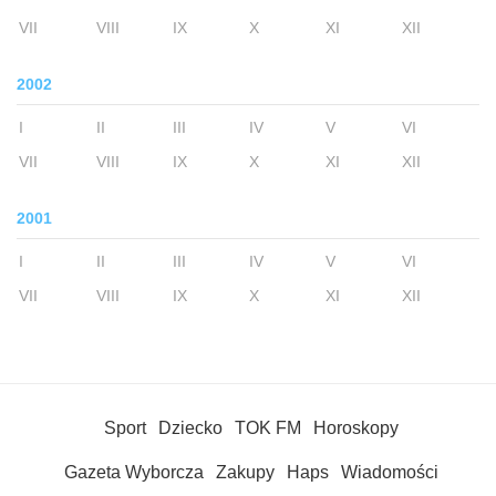
VII
VIII
IX
X
XI
XII
2002
I
II
III
IV
V
VI
VII
VIII
IX
X
XI
XII
2001
I
II
III
IV
V
VI
VII
VIII
IX
X
XI
XII
Sport
Dziecko
TOK FM
Horoskopy
Gazeta Wyborcza
Zakupy
Haps
Wiadomości