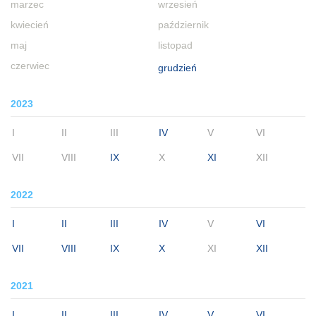
marzec
wrzesień
kwiecień
październik
maj
listopad
czerwiec
grudzień
2023
I
II
III
IV
V
VI
VII
VIII
IX
X
XI
XII
2022
I
II
III
IV
V
VI
VII
VIII
IX
X
XI
XII
2021
I
II
III
IV
V
VI