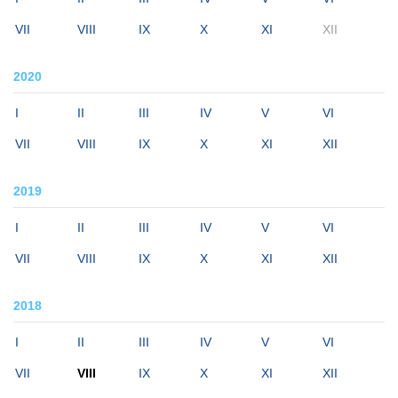
VII
VIII
IX
X
XI
XII
2020
I
II
III
IV
V
VI
VII
VIII
IX
X
XI
XII
2019
I
II
III
IV
V
VI
VII
VIII
IX
X
XI
XII
2018
I
II
III
IV
V
VI
VII
VIII
IX
X
XI
XII