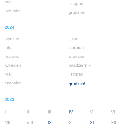
maj
listopad
czerwiec
grudzień
2024
styczeń
lipiec
luty
sierpień
marzec
wrzesień
kwiecień
październik
maj
listopad
czerwiec
grudzień
2023
I
II
III
IV
V
VI
VII
VIII
IX
X
XI
XII