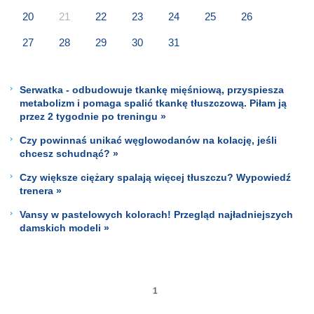
20
21
22
23
24
25
26
27
28
29
30
31
Serwatka - odbudowuje tkankę mięśniową, przyspiesza
metabolizm i pomaga spalić tkankę tłuszczową. Piłam ją
przez 2 tygodnie po treningu »
Czy powinnaś unikać węglowodanów na kolację, jeśli
chcesz schudnąć? »
Czy większe ciężary spalają więcej tłuszczu? Wypowiedź
trenera »
Vansy w pastelowych kolorach! Przegląd najładniejszych
damskich modeli »
1