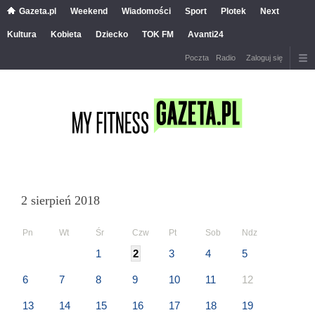
Gazeta.pl
Weekend
Wiadomości
Sport
Plotek
Next
Kultura
Kobieta
Dziecko
TOK FM
Avanti24
Poczta
Radio
Zaloguj się
2 sierpień 2018
Pn
Wt
Śr
Czw
Pt
Sob
Ndz
1
2
3
4
5
6
7
8
9
10
11
12
13
14
15
16
17
18
19