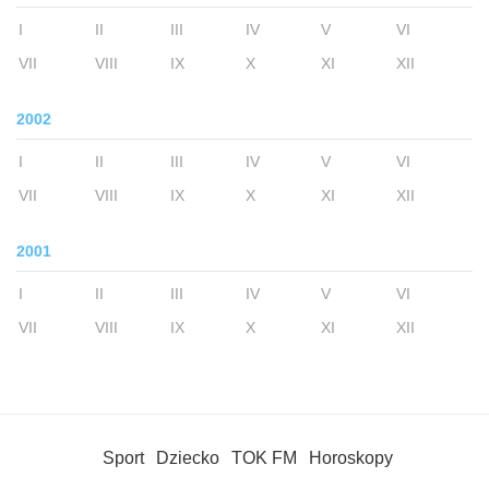
I
II
III
IV
V
VI
VII
VIII
IX
X
XI
XII
2002
I
II
III
IV
V
VI
VII
VIII
IX
X
XI
XII
2001
I
II
III
IV
V
VI
VII
VIII
IX
X
XI
XII
Sport
Dziecko
TOK FM
Horoskopy