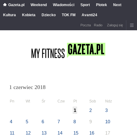
Gazeta.pl
Weekend
Wiadomości
Sport
Plotek
Next
Kultura
Kobieta
Dziecko
TOK FM
Avanti24
Poczta
Radio
Zaloguj się
1 czerwiec 2018
Pn
Wt
Śr
Czw
Pt
Sob
Ndz
1
2
3
4
5
6
7
8
9
10
11
12
13
14
15
16
17