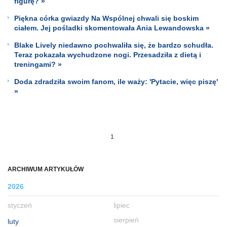
figurę? »
Piękna córka gwiazdy Na Wspólnej chwali się boskim
ciałem. Jej pośladki skomentowała Ania Lewandowska »
Blake Lively niedawno pochwaliła się, że bardzo schudła.
Teraz pokazała wychudzone nogi. Przesadziła z dietą i
treningami? »
Doda zdradziła swoim fanom, ile waży: 'Pytacie, więc piszę'
»
1
ARCHIWUM ARTYKUŁÓW
2026
styczeń
lipiec
sierpień
luty