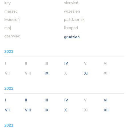
luty
sierpień
marzec
wrzesień
kwiecień
październik
maj
listopad
czerwiec
grudzień
2023
I
II
III
IV
V
VI
VII
VIII
IX
X
XI
XII
2022
I
II
III
IV
V
VI
VII
VIII
IX
X
XI
XII
2021