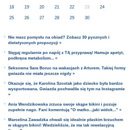
18
19
20
21
22
23
24
25
26
27
28
29
30
Nie masz pomysłu na obiad? Zobacz 30 pysznych i
dietetycznych propozycji »
Sięgaj regularnie po napój z TĄ przyprawą! Hamuje apetyt,
podkręca metabolizm... »
Seksowna Sara Boruc na wakacjach z Arturem. Takiej formy
gwiazda nie miała jeszcze nigdy »
Okazuje się, że Karolina Szostak jako dziecko była bardzo
wysportowana. Gwiazda pochwaliła się tym na Instagramie
»
Ania Wendzikowska zrzuca swoje skąpe bikini i pozuje
zupełnie nago. Fani komentują "O matko...jaki widok..." »
Marcelina Zawadzka chwali się idealnie płaskim brzuchem
w skąpym bikini! Wiedzieliście, że ma tak rewelacyjną