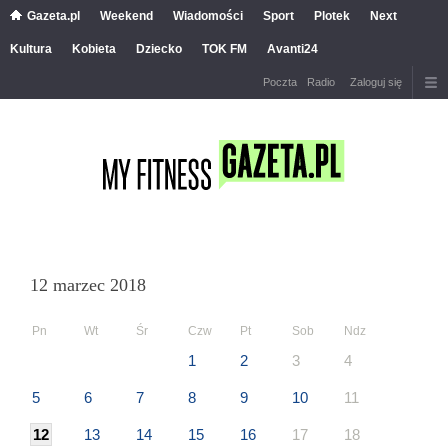
Gazeta.pl
Weekend
Wiadomości
Sport
Plotek
Next
Kultura
Kobieta
Dziecko
TOK FM
Avanti24
Poczta
Radio
Zaloguj się
12 marzec 2018
Pn
Wt
Śr
Czw
Pt
Sob
Ndz
1
2
3
4
5
6
7
8
9
10
11
12
13
14
15
16
17
18