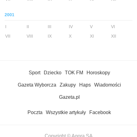
2001
I
II
III
IV
V
VI
VII
VIII
IX
X
XI
XII
Sport
Dziecko
TOK FM
Horoskopy
Gazeta Wyborcza
Zakupy
Haps
Wiadomości
Gazeta.pl
Poczta
Wszystkie artykuły
Facebook
Copyright © Agora SA