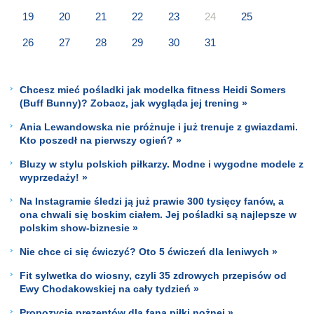
19
20
21
22
23
24
25
26
27
28
29
30
31
Chcesz mieć pośladki jak modelka fitness Heidi Somers
(Buff Bunny)? Zobacz, jak wygląda jej trening »
Ania Lewandowska nie próżnuje i już trenuje z gwiazdami.
Kto poszedł na pierwszy ogień? »
Bluzy w stylu polskich piłkarzy. Modne i wygodne modele z
wyprzedaży! »
Na Instagramie śledzi ją już prawie 300 tysięcy fanów, a
ona chwali się boskim ciałem. Jej pośladki są najlepsze w
polskim show-biznesie »
Nie chce ci się ćwiczyć? Oto 5 ćwiczeń dla leniwych »
Fit sylwetka do wiosny, czyli 35 zdrowych przepisów od
Ewy Chodakowskiej na cały tydzień »
Propozycje prezentów dla fana piłki nożnej »