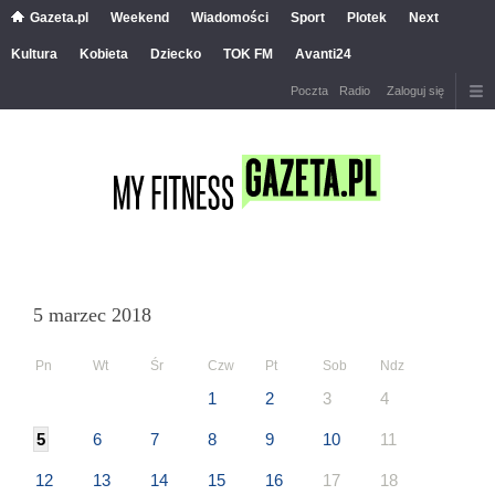
Gazeta.pl
Weekend
Wiadomości
Sport
Plotek
Next
Kultura
Kobieta
Dziecko
TOK FM
Avanti24
Poczta
Radio
Zaloguj się
5 marzec 2018
Pn
Wt
Śr
Czw
Pt
Sob
Ndz
1
2
3
4
5
6
7
8
9
10
11
12
13
14
15
16
17
18