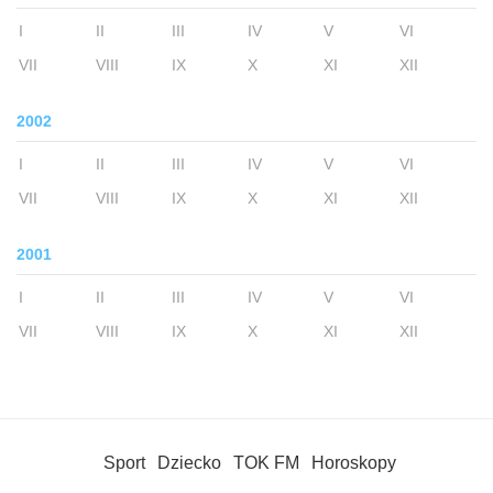
I
II
III
IV
V
VI
VII
VIII
IX
X
XI
XII
2002
I
II
III
IV
V
VI
VII
VIII
IX
X
XI
XII
2001
I
II
III
IV
V
VI
VII
VIII
IX
X
XI
XII
Sport
Dziecko
TOK FM
Horoskopy