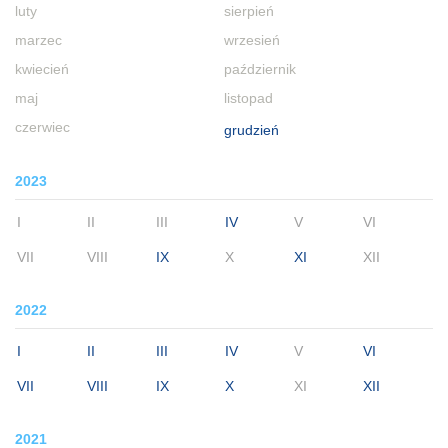
luty
sierpień
marzec
wrzesień
kwiecień
październik
maj
listopad
czerwiec
grudzień
2023
I
II
III
IV
V
VI
VII
VIII
IX
X
XI
XII
2022
I
II
III
IV
V
VI
VII
VIII
IX
X
XI
XII
2021