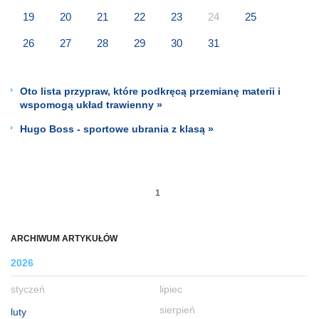
19
20
21
22
23
24
25
26
27
28
29
30
31
Oto lista przypraw, które podkręcą przemianę materii i
wspomogą układ trawienny »
Hugo Boss - sportowe ubrania z klasą »
1
ARCHIWUM ARTYKUŁÓW
2026
styczeń
lipiec
sierpień
luty