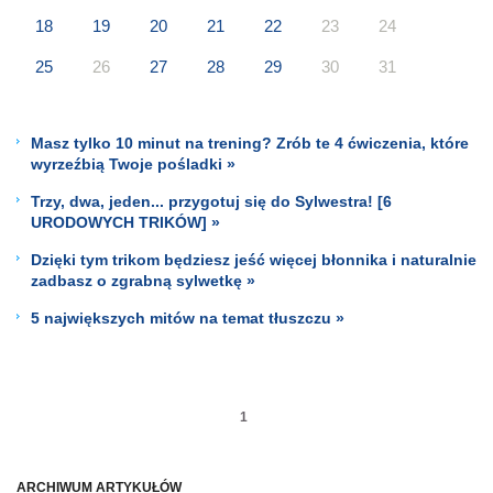
18
19
20
21
22
23
24
25
26
27
28
29
30
31
Masz tylko 10 minut na trening? Zrób te 4 ćwiczenia, które
wyrzeźbią Twoje pośladki »
Trzy, dwa, jeden... przygotuj się do Sylwestra! [6
URODOWYCH TRIKÓW] »
Dzięki tym trikom będziesz jeść więcej błonnika i naturalnie
zadbasz o zgrabną sylwetkę »
5 największych mitów na temat tłuszczu »
1
ARCHIWUM ARTYKUŁÓW