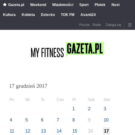
Gazeta.pl
Weekend
Wiadomości
Sport
Plotek
Next
Kultura
Kobieta
Dziecko
TOK FM
Avanti24
Poczta
Radio
Zaloguj się
17 grudzień 2017
Pn
Wt
Śr
Czw
Pt
Sob
Ndz
1
2
3
4
5
6
7
8
9
10
11
12
13
14
15
16
17