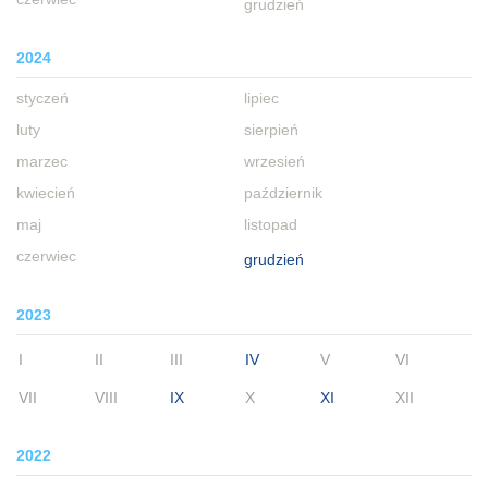
grudzień
2024
styczeń
lipiec
luty
sierpień
marzec
wrzesień
kwiecień
październik
maj
listopad
czerwiec
grudzień
2023
I
II
III
IV
V
VI
VII
VIII
IX
X
XI
XII
2022