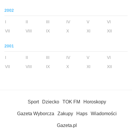
2002
I
II
III
IV
V
VI
VII
VIII
IX
X
XI
XII
2001
I
II
III
IV
V
VI
VII
VIII
IX
X
XI
XII
Sport
Dziecko
TOK FM
Horoskopy
Gazeta Wyborcza
Zakupy
Haps
Wiadomości
Gazeta.pl