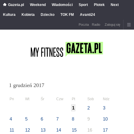
Gazeta.pl
Weekend
Wiadomości
Sport
Plotek
Next
Kultura
Kobieta
Dziecko
TOK FM
Avanti24
Poczta
Radio
Zaloguj się
1 grudzień 2017
Pn
Wt
Śr
Czw
Pt
Sob
Ndz
1
2
3
4
5
6
7
8
9
10
11
12
13
14
15
16
17