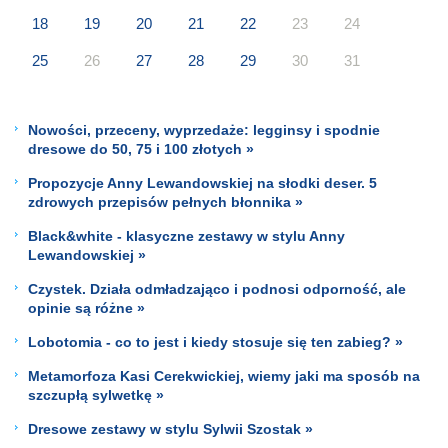
18
19
20
21
22
23
24
25
26
27
28
29
30
31
Nowości, przeceny, wyprzedaże: legginsy i spodnie
dresowe do 50, 75 i 100 złotych »
Propozycje Anny Lewandowskiej na słodki deser. 5
zdrowych przepisów pełnych błonnika »
Black&white - klasyczne zestawy w stylu Anny
Lewandowskiej »
Czystek. Działa odmładzająco i podnosi odporność, ale
opinie są różne »
Lobotomia - co to jest i kiedy stosuje się ten zabieg? »
Metamorfoza Kasi Cerekwickiej, wiemy jaki ma sposób na
szczupłą sylwetkę »
Dresowe zestawy w stylu Sylwii Szostak »