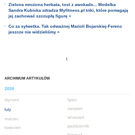
Zielona mrożona herbata, tost z awokado... Modelka
Sandra Kubicka zdradza Myfitness.pl triki, które pomagają
jej zachować szczupłą figurę »
Co za sylwetka. Tak odważnej Marioli Bojarskiej-Ferenc
jeszcze nie widzieliśmy »
1
ARCHIWUM ARTYKUŁÓW
2026
styczeń
lipiec
sierpień
luty
wrzesień
marzec
październik
kwiecień
listopad