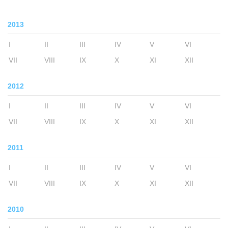
2013
I
II
III
IV
V
VI
VII
VIII
IX
X
XI
XII
2012
I
II
III
IV
V
VI
VII
VIII
IX
X
XI
XII
2011
I
II
III
IV
V
VI
VII
VIII
IX
X
XI
XII
2010