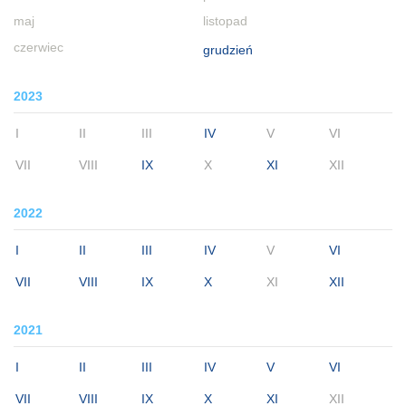
maj
listopad
czerwiec
grudzień
2023
I
II
III
IV
V
VI
VII
VIII
IX
X
XI
XII
2022
I
II
III
IV
V
VI
VII
VIII
IX
X
XI
XII
2021
I
II
III
IV
V
VI
VII
VIII
IX
X
XI
XII