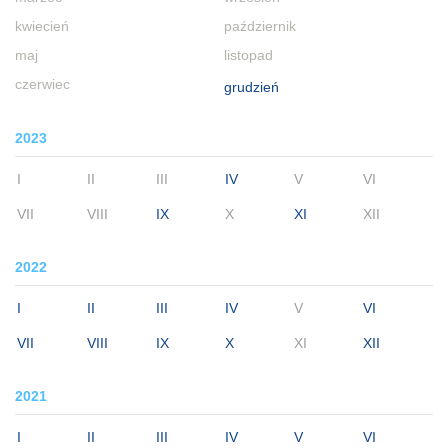
kwiecień
październik
maj
listopad
czerwiec
grudzień
2023
I
II
III
IV
V
VI
VII
VIII
IX
X
XI
XII
2022
I
II
III
IV
V
VI
VII
VIII
IX
X
XI
XII
2021
I
II
III
IV
V
VI