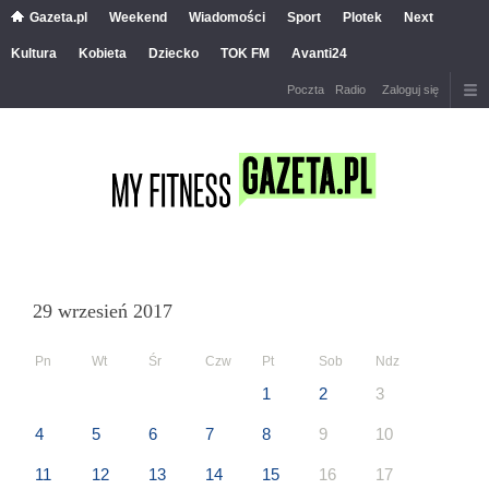
Gazeta.pl
Weekend
Wiadomości
Sport
Plotek
Next
Kultura
Kobieta
Dziecko
TOK FM
Avanti24
Poczta
Radio
Zaloguj się
29 wrzesień 2017
Pn
Wt
Śr
Czw
Pt
Sob
Ndz
1
2
3
4
5
6
7
8
9
10
11
12
13
14
15
16
17