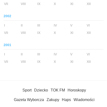
VII
VIII
IX
X
XI
XII
2002
I
II
III
IV
V
VI
VII
VIII
IX
X
XI
XII
2001
I
II
III
IV
V
VI
VII
VIII
IX
X
XI
XII
Sport
Dziecko
TOK FM
Horoskopy
Gazeta Wyborcza
Zakupy
Haps
Wiadomości