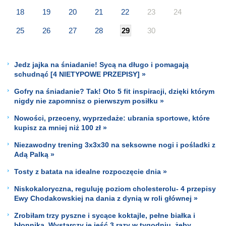
18
19
20
21
22
23
24
25
26
27
28
29
30
Jedz jajka na śniadanie! Sycą na długo i pomagają
schudnąć [4 NIETYPOWE PRZEPISY] »
Gofry na śniadanie? Tak! Oto 5 fit inspiracji, dzięki którym
nigdy nie zapomnisz o pierwszym posiłku »
Nowości, przeceny, wyprzedaże: ubrania sportowe, które
kupisz za mniej niż 100 zł »
Niezawodny trening 3x3x30 na seksowne nogi i pośladki z
Adą Palką »
Tosty z batata na idealne rozpoczęcie dnia »
Niskokaloryczna, reguluję poziom cholesterolu- 4 przepisy
Ewy Chodakowskiej na dania z dynią w roli głównej »
Zrobiłam trzy pyszne i sycące koktajle, pełne białka i
błonnika. Wystarczy je jeść 3 razy w tygodniu, żeby