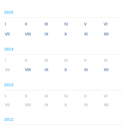
2015
I
II
III
IV
V
VI
VII
VIII
IX
X
XI
XII
2014
I
II
III
IV
V
VI
VII
VIII
IX
X
XI
XII
2013
I
II
III
IV
V
VI
VII
VIII
IX
X
XI
XII
2012