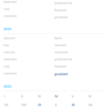
kwiecień
październik
maj
listopad
czerwiec
grudzień
2024
styczeń
lipiec
luty
sierpień
marzec
wrzesień
kwiecień
październik
maj
listopad
czerwiec
grudzień
2023
I
II
III
IV
V
VI
VII
VIII
IX
X
XI
XII