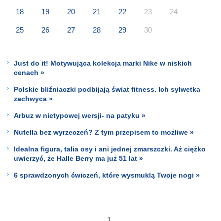
18
19
20
21
22
23
24
25
26
27
28
29
30
Just do it! Motywująca kolekcja marki Nike w niskich
cenach »
Polskie bliźniaczki podbijają świat fitness. Ich sylwetka
zachwyca »
Arbuz w nietypowej wersji- na patyku »
Nutella bez wyrzeczeń? Z tym przepisem to możliwe »
Idealna figura, talia osy i ani jednej zmarszczki. Aż ciężko
uwierzyć, że Halle Berry ma już 51 lat »
6 sprawdzonych ćwiczeń, które wysmuklą Twoje nogi »
1