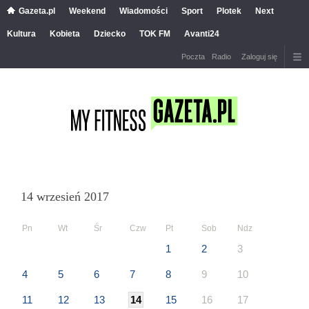
Gazeta.pl
Weekend
Wiadomości
Sport
Plotek
Next
Kultura
Kobieta
Dziecko
TOK FM
Avanti24
Poczta
Radio
Zaloguj się
14 wrzesień 2017
Pn
Wt
Śr
Czw
Pt
Sob
Ndz
1
2
3
4
5
6
7
8
9
10
11
12
13
14
15
16
17