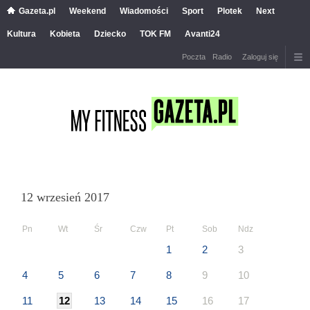
Gazeta.pl
Weekend
Wiadomości
Sport
Plotek
Next
Kultura
Kobieta
Dziecko
TOK FM
Avanti24
Poczta
Radio
Zaloguj się
12 wrzesień 2017
Pn
Wt
Śr
Czw
Pt
Sob
Ndz
1
2
3
4
5
6
7
8
9
10
11
12
13
14
15
16
17