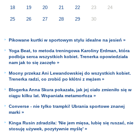
18
19
20
21
22
23
24
25
26
27
28
29
30
Pikowane kurtki w sportowym stylu idealne na jesień »
Yoga Beat, to metoda treningowa Karoliny Erdman, która
podbija serca wszystkich kobiet. Trenerka opowiedziała
nam jak to się zaczęło »
Mocny przekaz Ani Lewandowskiej do wszystkich kobiet.
Trenerka radzi, co zrobić po kłótni z mężem »
Blogerka Anna Skura pokazała, jak jej ciało zmieniło się w
ciągu kilku lat. Wspaniała metamorfoza »
Converse - nie tylko trampki! Ubrania sportowe znanej
marki »
Kinga Rusin zdradziła: 'Nie jem mięsa, lubię się ruszać, nie
stosuję używek, pozytywnie myślę' »