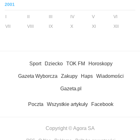
2001
I
II
III
IV
V
VI
VII
VIII
IX
X
XI
XII
Sport
Dziecko
TOK FM
Horoskopy
Gazeta Wyborcza
Zakupy
Haps
Wiadomości
Gazeta.pl
Poczta
Wszystkie artykuły
Facebook
Copyright © Agora SA