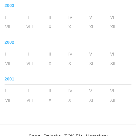
2003
I
II
III
IV
V
VI
VII
VIII
IX
X
XI
XII
2002
I
II
III
IV
V
VI
VII
VIII
IX
X
XI
XII
2001
I
II
III
IV
V
VI
VII
VIII
IX
X
XI
XII