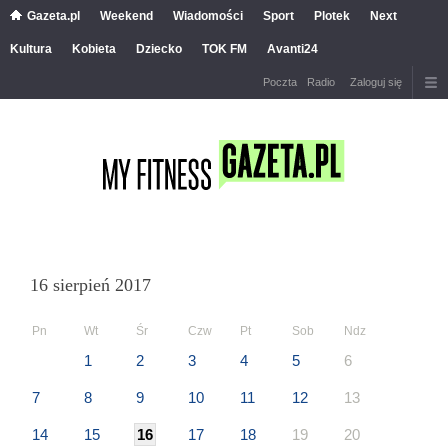
Gazeta.pl
Weekend
Wiadomości
Sport
Plotek
Next
Kultura
Kobieta
Dziecko
TOK FM
Avanti24
Poczta
Radio
Zaloguj się
16 sierpień 2017
Pn
Wt
Śr
Czw
Pt
Sob
Ndz
1
2
3
4
5
6
7
8
9
10
11
12
13
14
15
16
17
18
19
20