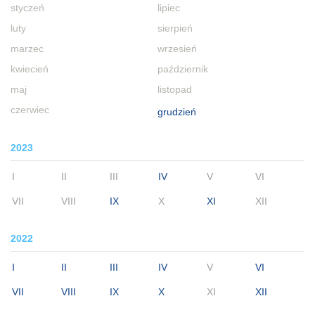
styczeń
lipiec
luty
sierpień
marzec
wrzesień
kwiecień
październik
maj
listopad
czerwiec
grudzień
2023
I
II
III
IV
V
VI
VII
VIII
IX
X
XI
XII
2022
I
II
III
IV
V
VI
VII
VIII
IX
X
XI
XII