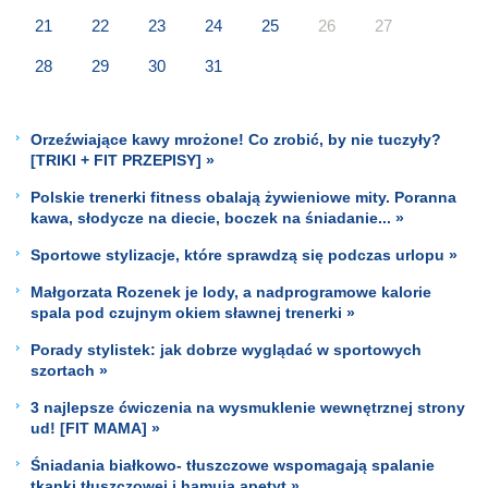
21
22
23
24
25
26
27
28
29
30
31
Orzeźwiające kawy mrożone! Co zrobić, by nie tuczyły?
[TRIKI + FIT PRZEPISY] »
Polskie trenerki fitness obalają żywieniowe mity. Poranna
kawa, słodycze na diecie, boczek na śniadanie... »
Sportowe stylizacje, które sprawdzą się podczas urlopu »
Małgorzata Rozenek je lody, a nadprogramowe kalorie
spala pod czujnym okiem sławnej trenerki »
Porady stylistek: jak dobrze wyglądać w sportowych
szortach »
3 najlepsze ćwiczenia na wysmuklenie wewnętrznej strony
ud! [FIT MAMA] »
Śniadania białkowo- tłuszczowe wspomagają spalanie
tkanki tłuszczowej i hamują apetyt »