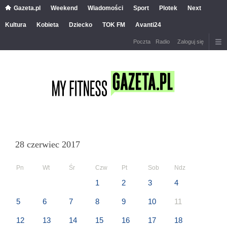
Gazeta.pl
Weekend
Wiadomości
Sport
Plotek
Next
Kultura
Kobieta
Dziecko
TOK FM
Avanti24
Poczta
Radio
Zaloguj się
28 czerwiec 2017
Pn
Wt
Śr
Czw
Pt
Sob
Ndz
1
2
3
4
5
6
7
8
9
10
11
12
13
14
15
16
17
18