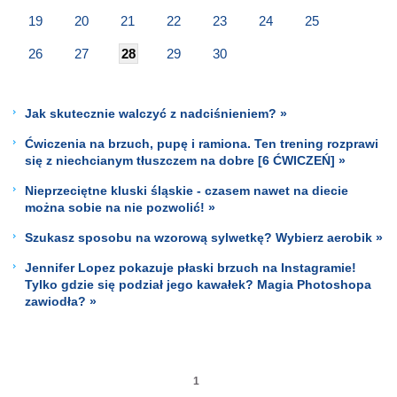
19
20
21
22
23
24
25
26
27
28
29
30
Jak skutecznie walczyć z nadciśnieniem? »
Ćwiczenia na brzuch, pupę i ramiona. Ten trening rozprawi
się z niechcianym tłuszczem na dobre [6 ĆWICZEŃ] »
Nieprzeciętne kluski śląskie - czasem nawet na diecie
można sobie na nie pozwolić! »
Szukasz sposobu na wzorową sylwetkę? Wybierz aerobik »
Jennifer Lopez pokazuje płaski brzuch na Instagramie!
Tylko gdzie się podział jego kawałek? Magia Photoshopa
zawiodła? »
1