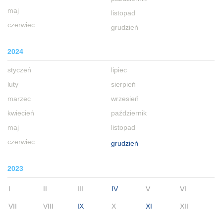
maj
listopad
czerwiec
grudzień
2024
styczeń
lipiec
luty
sierpień
marzec
wrzesień
kwiecień
październik
maj
listopad
czerwiec
grudzień
2023
I
II
III
IV
V
VI
VII
VIII
IX
X
XI
XII