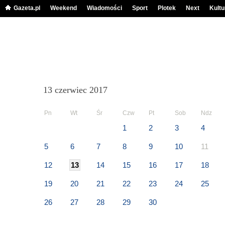
Gazeta.pl
Weekend
Wiadomości
Sport
Plotek
Next
Kultu
13 czerwiec 2017
Pn
Wt
Śr
Czw
Pt
Sob
Ndz
1
2
3
4
5
6
7
8
9
10
11
12
13
14
15
16
17
18
19
20
21
22
23
24
25
26
27
28
29
30