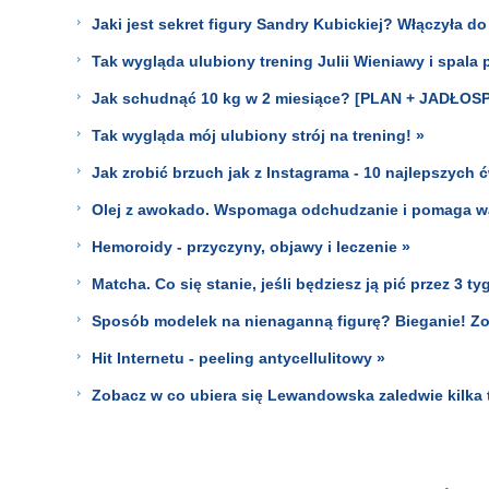
Jaki jest sekret figury Sandry Kubickiej? Włączyła do
Tak wygląda ulubiony trening Julii Wieniawy i spala p
Jak schudnąć 10 kg w 2 miesiące? [PLAN + JADŁOSP
Tak wygląda mój ulubiony strój na trening! »
Jak zrobić brzuch jak z Instagrama - 10 najlepszych 
Olej z awokado. Wspomaga odchudzanie i pomaga wa
Hemoroidy - przyczyny, objawy i leczenie »
Matcha. Co się stanie, jeśli będziesz ją pić przez 3 t
Sposób modelek na nienaganną figurę? Bieganie! Zoba
Hit Internetu - peeling antycellulitowy »
Zobacz w co ubiera się Lewandowska zaledwie kilka t