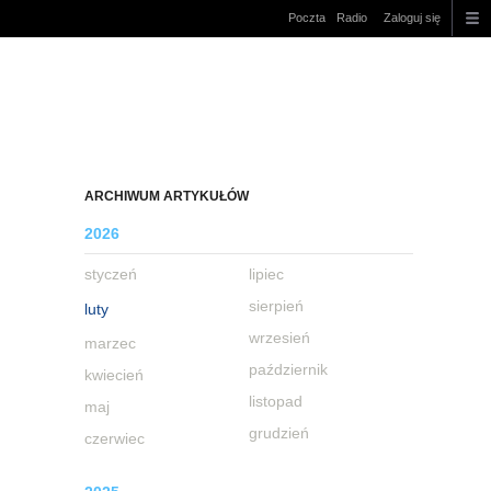
Poczta
Radio
Zaloguj się
ARCHIWUM ARTYKUŁÓW
2026
styczeń
lipiec
sierpień
luty
wrzesień
marzec
październik
kwiecień
listopad
maj
grudzień
czerwiec