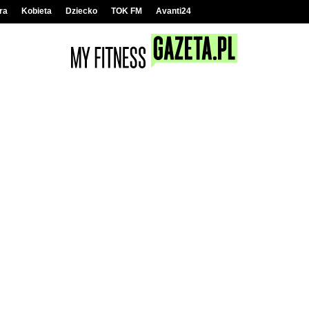
ra
Kobieta
Dziecko
TOK FM
Avanti24