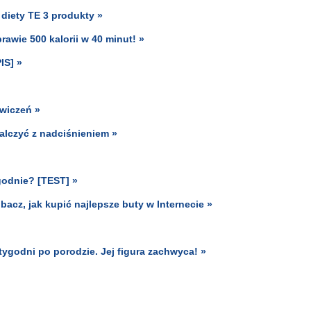
 diety TE 3 produkty »
rawie 500 kalorii w 40 minut! »
IS] »
ćwiczeń »
lczyć z nadciśnieniem »
ygodnie? [TEST] »
cz, jak kupić najlepsze buty w Internecie »
ygodni po porodzie. Jej figura zachwyca! »