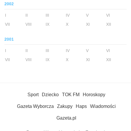
2002
I
II
III
IV
V
VI
VII
VIII
IX
X
XI
XII
2001
I
II
III
IV
V
VI
VII
VIII
IX
X
XI
XII
Sport
Dziecko
TOK FM
Horoskopy
Gazeta Wyborcza
Zakupy
Haps
Wiadomości
Gazeta.pl