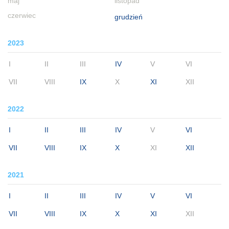
maj
listopad
czerwiec
grudzień
2023
I
II
III
IV
V
VI
VII
VIII
IX
X
XI
XII
2022
I
II
III
IV
V
VI
VII
VIII
IX
X
XI
XII
2021
I
II
III
IV
V
VI
VII
VIII
IX
X
XI
XII