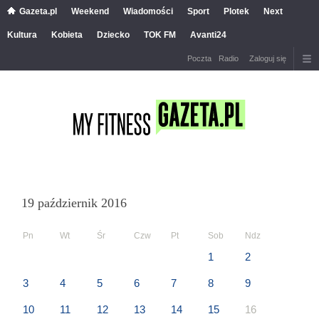
Gazeta.pl
Weekend
Wiadomości
Sport
Plotek
Next
Kultura
Kobieta
Dziecko
TOK FM
Avanti24
Poczta
Radio
Zaloguj się
19 październik 2016
Pn
Wt
Śr
Czw
Pt
Sob
Ndz
1
2
3
4
5
6
7
8
9
10
11
12
13
14
15
16