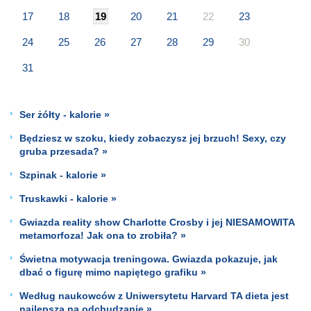
17
18
19
20
21
22
23
24
25
26
27
28
29
30
31
Ser żółty - kalorie »
Będziesz w szoku, kiedy zobaczysz jej brzuch! Sexy, czy
gruba przesada? »
Szpinak - kalorie »
Truskawki - kalorie »
Gwiazda reality show Charlotte Crosby i jej NIESAMOWITA
metamorfoza! Jak ona to zrobiła? »
Świetna motywacja treningowa. Gwiazda pokazuje, jak
dbać o figurę mimo napiętego grafiku »
Według naukowców z Uniwersytetu Harvard TA dieta jest
najlepsza na odchudzanie »