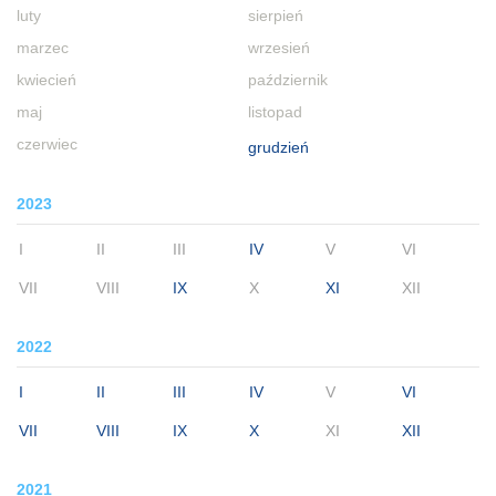
luty
sierpień
marzec
wrzesień
kwiecień
październik
maj
listopad
czerwiec
grudzień
2023
I
II
III
IV
V
VI
VII
VIII
IX
X
XI
XII
2022
I
II
III
IV
V
VI
VII
VIII
IX
X
XI
XII
2021