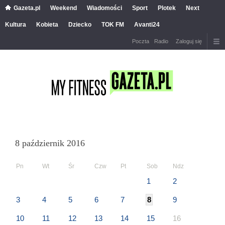
Gazeta.pl
Weekend
Wiadomości
Sport
Plotek
Next
Kultura
Kobieta
Dziecko
TOK FM
Avanti24
Poczta
Radio
Zaloguj się
8 październik 2016
Pn
Wt
Śr
Czw
Pt
Sob
Ndz
1
2
3
4
5
6
7
8
9
10
11
12
13
14
15
16