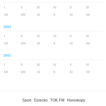
I
II
III
IV
V
VI
VII
VIII
IX
X
XI
XII
2002
I
II
III
IV
V
VI
VII
VIII
IX
X
XI
XII
2001
I
II
III
IV
V
VI
VII
VIII
IX
X
XI
XII
Sport
Dziecko
TOK FM
Horoskopy