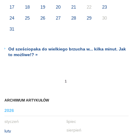
17
18
19
20
21
22
23
24
25
26
27
28
29
30
31
Od sześciopaka do wielkiego brzucha w... kilka minut. Jak
to możliwe!? »
1
ARCHIWUM ARTYKUŁÓW
2026
styczeń
lipiec
sierpień
luty