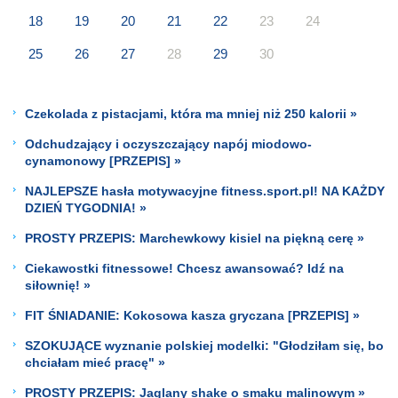
18
19
20
21
22
23
24
25
26
27
28
29
30
Czekolada z pistacjami, która ma mniej niż 250 kalorii »
Odchudzający i oczyszczający napój miodowo-
cynamonowy [PRZEPIS] »
NAJLEPSZE hasła motywacyjne fitness.sport.pl! NA KAŻDY
DZIEŃ TYGODNIA! »
PROSTY PRZEPIS: Marchewkowy kisiel na piękną cerę »
Ciekawostki fitnessowe! Chcesz awansować? Idź na
siłownię! »
FIT ŚNIADANIE: Kokosowa kasza gryczana [PRZEPIS] »
SZOKUJĄCE wyznanie polskiej modelki: "Głodziłam się, bo
chciałam mieć pracę" »
PROSTY PRZEPIS: Jaglany shake o smaku malinowym »