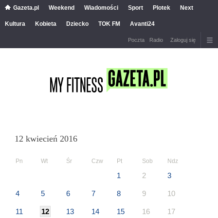
Gazeta.pl
Weekend
Wiadomości
Sport
Plotek
Next
Kultura
Kobieta
Dziecko
TOK FM
Avanti24
Poczta
Radio
Zaloguj się
12 kwiecień 2016
Pn
Wt
Śr
Czw
Pt
Sob
Ndz
1
2
3
4
5
6
7
8
9
10
11
12
13
14
15
16
17