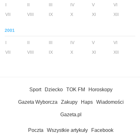
I
II
III
IV
V
VI
VII
VIII
IX
X
XI
XII
2001
I
II
III
IV
V
VI
VII
VIII
IX
X
XI
XII
Sport
Dziecko
TOK FM
Horoskopy
Gazeta Wyborcza
Zakupy
Haps
Wiadomości
Gazeta.pl
Poczta
Wszystkie artykuły
Facebook