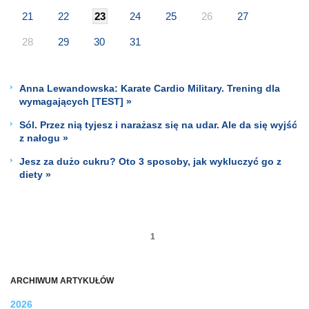
21
22
23
24
25
26
27
28
29
30
31
Anna Lewandowska: Karate Cardio Military. Trening dla
wymagających [TEST] »
Sól. Przez nią tyjesz i narażasz się na udar. Ale da się wyjść
z nałogu »
Jesz za dużo cukru? Oto 3 sposoby, jak wykluczyć go z
diety »
1
ARCHIWUM ARTYKUŁÓW
2026