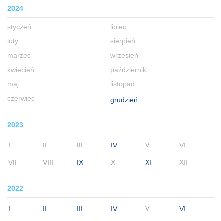
2024
styczeń
lipiec
luty
sierpień
marzec
wrzesień
kwiecień
październik
maj
listopad
czerwiec
grudzień
2023
I
II
III
IV
V
VI
VII
VIII
IX
X
XI
XII
2022
I
II
III
IV
V
VI