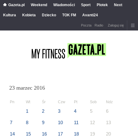
Gazeta.pl
Weekend
Wiadomości
Sport
Plotek
Next
Kultura
Kobieta
Dziecko
TOK FM
Avanti24
Poczta
Radio
Zaloguj się
23 marzec 2016
Pn
Wt
Śr
Czw
Pt
Sob
Ndz
1
2
3
4
5
6
7
8
9
10
11
12
13
14
15
16
17
18
19
20