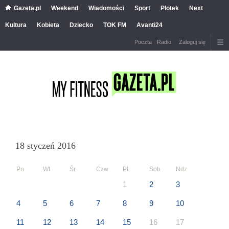
Gazeta.pl
Weekend
Wiadomości
Sport
Plotek
Next
Kultura
Kobieta
Dziecko
TOK FM
Avanti24
Poczta
Radio
Zaloguj się
18 styczeń 2016
Pn
Wt
Śr
Czw
Pt
Sob
Ndz
1
2
3
4
5
6
7
8
9
10
11
12
13
14
15
16
17