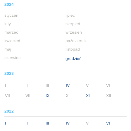
2024
styczeń
lipiec
luty
sierpień
marzec
wrzesień
kwiecień
październik
maj
listopad
czerwiec
grudzień
2023
I
II
III
IV
V
VI
VII
VIII
IX
X
XI
XII
2022
I
II
III
IV
V
VI