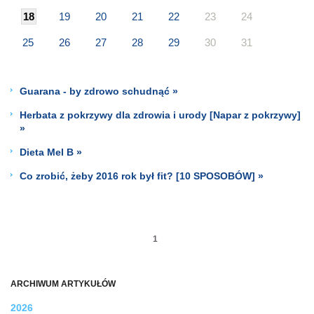
18
19
20
21
22
23
24
25
26
27
28
29
30
31
Guarana - by zdrowo schudnąć »
Herbata z pokrzywy dla zdrowia i urody [Napar z pokrzywy]
»
Dieta Mel B »
Co zrobić, żeby 2016 rok był fit? [10 SPOSOBÓW] »
1
ARCHIWUM ARTYKUŁÓW
2026