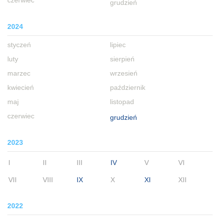
czerwiec
grudzień
2024
styczeń
lipiec
luty
sierpień
marzec
wrzesień
kwiecień
październik
maj
listopad
czerwiec
grudzień
2023
I
II
III
IV
V
VI
VII
VIII
IX
X
XI
XII
2022