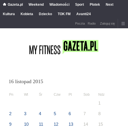
Gazeta.pl
Weekend
Wiadomości
Sport
Plotek
Next
Kultura
Kobieta
Dziecko
TOK FM
Avanti24
Poczta
Radio
Zaloguj się
16 listopad 2015
Pn
Wt
Śr
Czw
Pt
Sob
Ndz
1
2
3
4
5
6
7
8
9
10
11
12
13
14
15