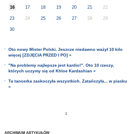
16
17
18
19
20
21
22
23
24
25
26
27
28
29
30
Oto nowy Mister Polski. Jeszcze niedawno ważył 10 kilo
więcej [ZDJĘCIA PRZED I PO] »
"Na problemy najlepsze jest kardio!". Oto 10 rzeczy,
których uczymy się od Khloe Kardashian »
Ta tancerka zaskoczyła wszystkich. Zatańczyła... w piasku
»
1
ARCHIWUM ARTYKUŁÓW