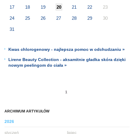
17
18
19
20
21
22
23
24
25
26
27
28
29
30
31
Kwas chlorogenowy - najlepsza pomoc w odchudzaniu »
Lirene Beauty Collection - aksamitnie gładka skóra dzięki
nowym peelingom do ciała »
1
ARCHIWUM ARTYKUŁÓW
2026
styczeń
lipiec