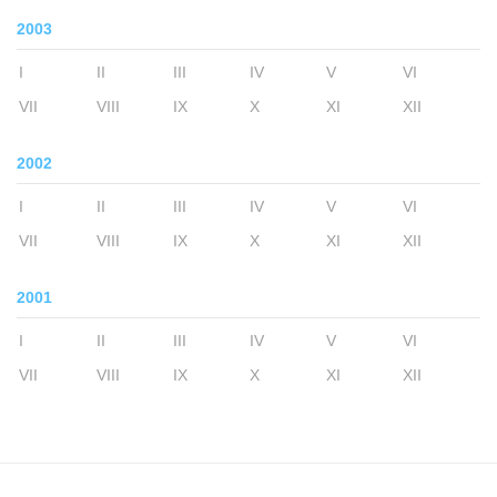
2003
I
II
III
IV
V
VI
VII
VIII
IX
X
XI
XII
2002
I
II
III
IV
V
VI
VII
VIII
IX
X
XI
XII
2001
I
II
III
IV
V
VI
VII
VIII
IX
X
XI
XII