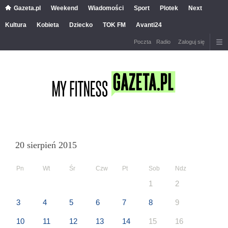
Gazeta.pl
Weekend
Wiadomości
Sport
Plotek
Next
Kultura
Kobieta
Dziecko
TOK FM
Avanti24
Poczta
Radio
Zaloguj się
20 sierpień 2015
Pn
Wt
Śr
Czw
Pt
Sob
Ndz
1
2
3
4
5
6
7
8
9
10
11
12
13
14
15
16