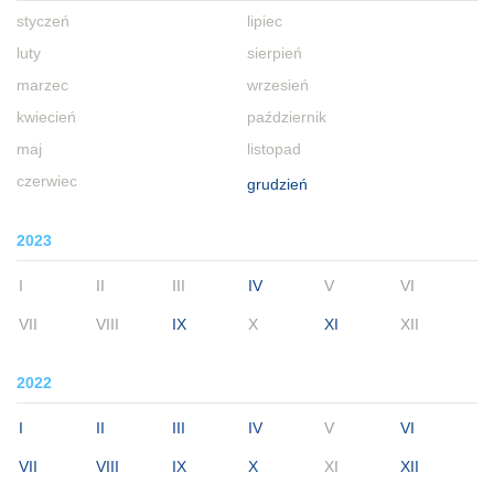
styczeń
lipiec
luty
sierpień
marzec
wrzesień
kwiecień
październik
maj
listopad
czerwiec
grudzień
2023
I
II
III
IV
V
VI
VII
VIII
IX
X
XI
XII
2022
I
II
III
IV
V
VI
VII
VIII
IX
X
XI
XII