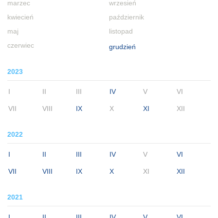
marzec
wrzesień
kwiecień
październik
maj
listopad
czerwiec
grudzień
2023
I
II
III
IV
V
VI
VII
VIII
IX
X
XI
XII
2022
I
II
III
IV
V
VI
VII
VIII
IX
X
XI
XII
2021
I
II
III
IV
V
VI