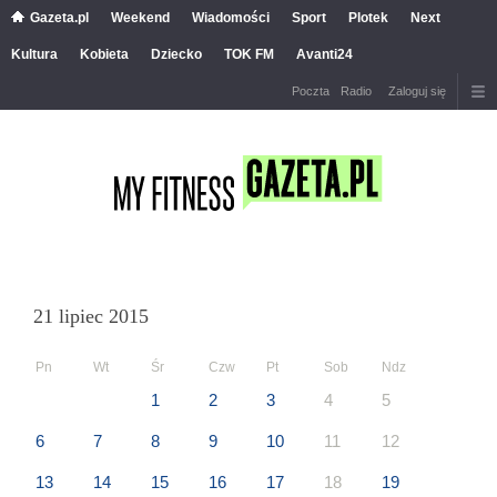
Gazeta.pl
Weekend
Wiadomości
Sport
Plotek
Next
Kultura
Kobieta
Dziecko
TOK FM
Avanti24
Poczta
Radio
Zaloguj się
21 lipiec 2015
Pn
Wt
Śr
Czw
Pt
Sob
Ndz
1
2
3
4
5
6
7
8
9
10
11
12
13
14
15
16
17
18
19