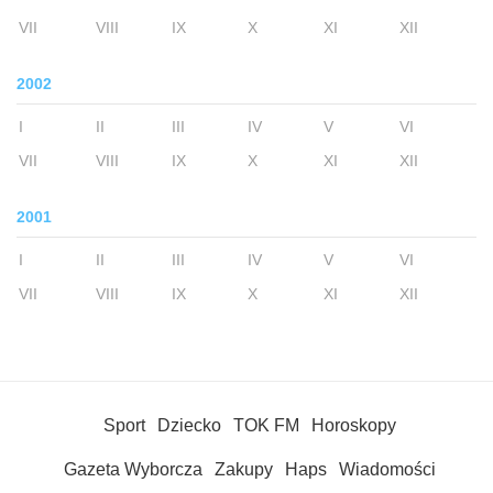
VII
VIII
IX
X
XI
XII
2002
I
II
III
IV
V
VI
VII
VIII
IX
X
XI
XII
2001
I
II
III
IV
V
VI
VII
VIII
IX
X
XI
XII
Sport
Dziecko
TOK FM
Horoskopy
Gazeta Wyborcza
Zakupy
Haps
Wiadomości