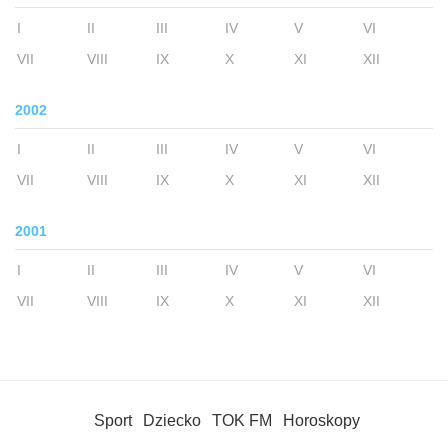
I
II
III
IV
V
VI
VII
VIII
IX
X
XI
XII
2002
I
II
III
IV
V
VI
VII
VIII
IX
X
XI
XII
2001
I
II
III
IV
V
VI
VII
VIII
IX
X
XI
XII
Sport
Dziecko
TOK FM
Horoskopy