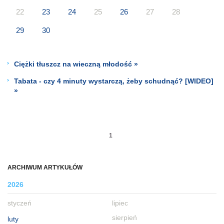
22
23
24
25
26
27
28
29
30
Ciężki tłuszcz na wieczną młodość »
Tabata - czy 4 minuty wystarczą, żeby schudnąć? [WIDEO]
»
1
ARCHIWUM ARTYKUŁÓW
2026
styczeń
lipiec
sierpień
luty