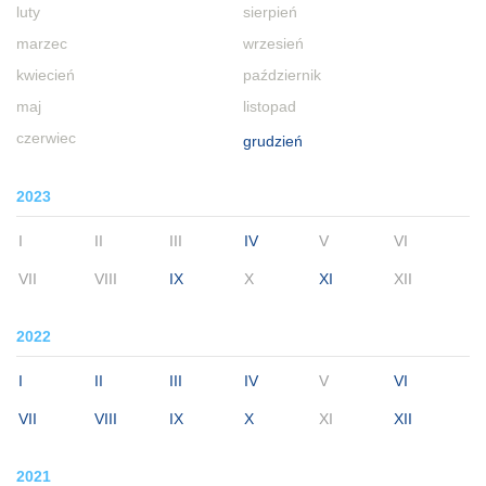
luty
sierpień
marzec
wrzesień
kwiecień
październik
maj
listopad
czerwiec
grudzień
2023
I
II
III
IV
V
VI
VII
VIII
IX
X
XI
XII
2022
I
II
III
IV
V
VI
VII
VIII
IX
X
XI
XII
2021