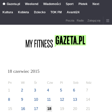
Gazeta.pl
Weekend
Wiadomości
Sport
Plotek
Next
Kultura
Kobieta
Dziecko
TOK FM
Avanti24
Poczta
Radio
Zaloguj się
18 czerwiec 2015
Pn
Wt
Śr
Czw
Pt
Sob
Ndz
1
2
3
4
5
6
7
8
9
10
11
12
13
14
15
16
17
18
19
20
21