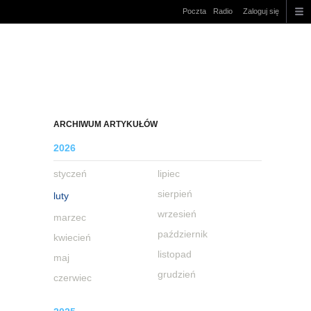
Poczta
Radio
Zaloguj się
ARCHIWUM ARTYKUŁÓW
2026
styczeń
lipiec
sierpień
luty
wrzesień
marzec
październik
kwiecień
listopad
maj
grudzień
czerwiec