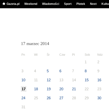
Gazeta.pl
Weekend
Wiadomości
Sport
Plotek
Next
Kultu
17 marzec 2014
Pn
Wt
Śr
Czw
Pt
Sob
Ndz
1
2
3
4
5
6
7
8
9
10
11
12
13
14
15
16
17
18
19
20
21
22
23
24
25
26
27
28
29
30
31