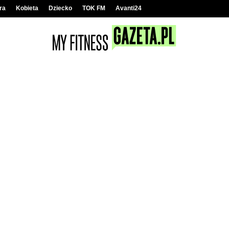
ra
Kobieta
Dziecko
TOK FM
Avanti24