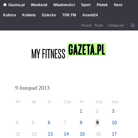
Gazeta.pl
Weekend
Wiadomości
Sport
Plotek
Next
Kultura
Kobieta
Dziecko
TOK FM
Avanti24
Poczta
Radio
Zaloguj się
9 listopad 2013
Pn
Wt
Śr
Czw
Pt
Sob
Ndz
1
2
3
4
5
6
7
8
9
10
11
12
13
14
15
16
17