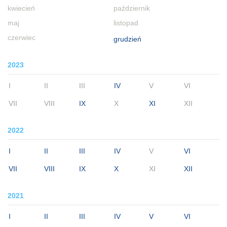
kwiecień
październik
maj
listopad
czerwiec
grudzień
2023
I
II
III
IV
V
VI
VII
VIII
IX
X
XI
XII
2022
I
II
III
IV
V
VI
VII
VIII
IX
X
XI
XII
2021
I
II
III
IV
V
VI