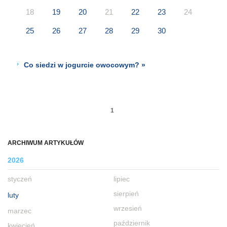
18
19
20
21
22
23
24
25
26
27
28
29
30
Co siedzi w jogurcie owocowym? »
1
ARCHIWUM ARTYKUŁÓW
2026
styczeń
lipiec
sierpień
luty
wrzesień
marzec
październik
kwiecień