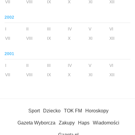
VII
VIII
IX
X
XI
XII
2002
I
II
III
IV
V
VI
VII
VIII
IX
X
XI
XII
2001
I
II
III
IV
V
VI
VII
VIII
IX
X
XI
XII
Sport
Dziecko
TOK FM
Horoskopy
Gazeta Wyborcza
Zakupy
Haps
Wiadomości
Gazeta.pl