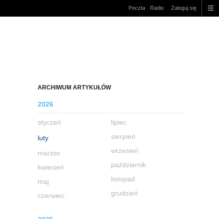
Poczta
Radio
Zaloguj się
ARCHIWUM ARTYKUŁÓW
2026
styczeń
lipiec
sierpień
luty
wrzesień
marzec
październik
kwiecień
listopad
maj
grudzień
czerwiec