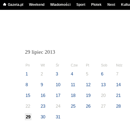
Gazeta.pl
Weekend
Wiadomości
Sport
Plotek
Next
Kultu
29 lipiec 2013
Pn
Wt
Śr
Czw
Pt
Sob
Ndz
1
2
3
4
5
6
7
8
9
10
11
12
13
14
15
16
17
18
19
20
21
22
23
24
25
26
27
28
29
30
31