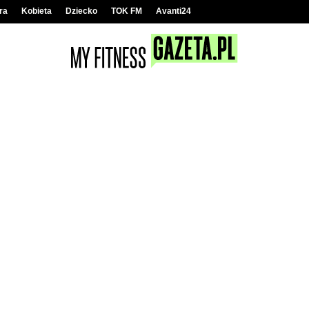
ra
Kobieta
Dziecko
TOK FM
Avanti24